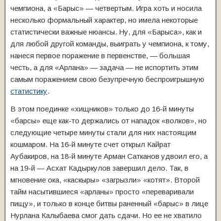
чемпиона, а «Барыс» — четвертым. Игра хоть и носила
несколько формальный характер, но имела некоторые
статистически важные нюансы. Ну, для «Барыса», как и
для любой другой команды, выиграть у чемпиона, к тому,
нанеся первое поражение в первенстве, — большая
честь, а для «Арлана» — задача — не испортить этим
самым поражением свою безупречную беспроигрышную
статистику
.
В этом поединке «хищников» только до 16-й минуты
«барсы» еще как-то держались от нападок «волков», но
следующие четыре минуты стали для них настоящим
кошмаром. На 16-й минуте счет открыл Кайрат
Аубакиров, на 18-й минуте Арман Сатканов удвоил его, а
на 19-й — Асхат Кадыркулов завершил дело. Так, в
мгновение ока, «каскыры» «загрызли» «котят». Второй
тайм насытившиеся «арланы» просто «переваривали
пищу», и только в конце битвы раненный «барыс» в лице
Нурлана Калыбаева смог дать сдачи. Но ее не хватило