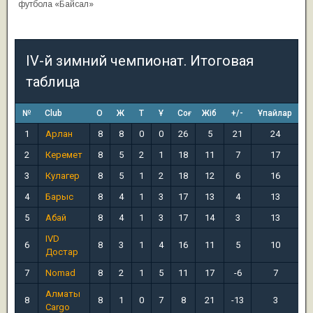
футбола «Байсал»
IV-й зимний чемпионат. Итоговая
таблица
№
Club
О
Ж
Т
Ұ
Соғ
Жіб
+/-
Ұпайлар
1
Арлан
8
8
0
0
26
5
21
24
2
Керемет
8
5
2
1
18
11
7
17
3
Кулагер
8
5
1
2
18
12
6
16
4
Барыс
8
4
1
3
17
13
4
13
5
Абай
8
4
1
3
17
14
3
13
IVD
6
8
3
1
4
16
11
5
10
Достар
7
Nomad
8
2
1
5
11
17
-6
7
Алматы
8
8
1
0
7
8
21
-13
3
Cargo