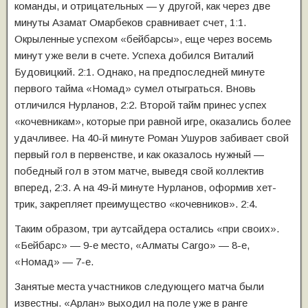
команды, и отрицательных — у другой, как через две
минуты Азамат Омарбеков сравнивает счет, 1:1.
Окрыленные успехом «бейбарсы», еще через восемь
минут уже вели в счете. Успеха добился Виталий
Будовицкий. 2:1. Однако, на предпоследней минуте
первого тайма «Номад» сумел отыграться. Вновь
отличился Нурланов, 2:2. Второй тайм принес успех
«кочевникам», которые при равной игре, оказались более
удачливее. На 40-й минуте Роман Ушуров забивает свой
первый гол в первенстве, и как оказалось нужный —
победный гол в этом матче, выведя свой коллектив
вперед, 2:3. А на 49-й минуте Нурланов, оформив хет-
трик, закрепляет преимущество «кочевников». 2:4.
Таким образом, три аутсайдера остались «при своих».
«Бейбарс» — 9-е место, «Алматы Сargo» — 8-е,
«Номад» — 7-е.
Занятые места участников следующего матча были
известны. «Арлан» выходил на поле уже в ранге