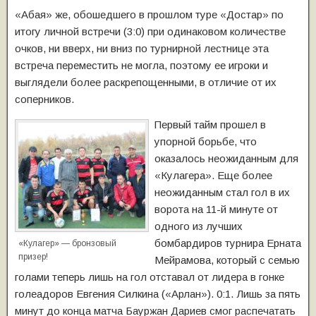
«Абая» же, обошедшего в прошлом туре «Достар» по
итогу личной встречи (3:0) при одинаковом количестве
очков, ни вверх, ни вниз по турнирной лестнице эта
встреча переместить не могла, поэтому ее игроки и
выглядели более раскрепощенными, в отличие от их
соперников.
Первый тайм прошел в
упорной борьбе, что
оказалось неожиданным для
«Кулагера». Еще более
неожиданным стал гол в их
ворота на 11-й минуте от
одного из лучших
бомбардиров турнира Ерната
«Кулагер» — бронзовый
призер!
Мейрамова, который с семью
голами теперь лишь на гол отставал от лидера в гонке
голеадоров Евгения Силкина («Арлан»). 0:1. Лишь за пять
минут до конца матча Бауржан Дариев смог распечатать