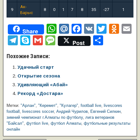
Ак-
9
8
0
1
7
8
35
-27
1
Барыс
W
M
F
V
T
O
E
Share
h
ail
a
K
wi
d
m
T
S
G
M
О
Post
at
.R
c
tt
n
ai
el
ky
m
e
т
Похожие Записи:
s
u
e
er
o
e
p
ail
ss
п
A
b
kl
Удачный старт
gr
e
a
р
Открытие сезона
p
o
a
a
g
а
Удивляющий «Абай»
p
o
ss
m
e
в
Рекорд «Достара»
k
ni
и
Метки:
"Арлан"
,
"Керемет"
,
"Кулагер"
,
football live
,
livescores
ki
ть
football
,
livescores soccer
,
Андрей Чурилов
,
Евгений Силкин
,
зимний чемпионат г.Алматы по футболу
,
лига ветеранов
"Байсал"
,
футбол live
,
футбол Алматы
,
футбольные результаты
онлайн