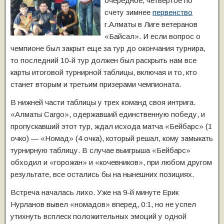
очередное, четвертое по
счету зимнее
первенство
г.Алматы в Лиге ветеранов
«Байсал».
И если вопрос о
чемпионе был закрыт еще за тур до окончания турнира,
то последний 10-й тур должен был раскрыть нам все
карты итоговой турнирной таблицы, включая и то, кто
станет вторым и третьим призерами чемпионата.
В нижней части таблицы у трех команд своя интрига.
«Алматы Cargo», одержавший единственную победу, и
пропускавший этот тур, ждал исхода матча «Бейбарс» (1
очко) — «Номад» (4 очка), который решал, кому замыкать
турнирную таблицу. В случае выигрыша «Бейбарс»
обходил и «горожан» и «кочевников», при любом другом
результате, все остались бы на нынешних позициях.
Встреча началась лихо. Уже на 9-й минуте Ерик
Нурланов вывел «номадов» вперед, 0:1, но не успел
утихнуть всплеск положительных эмоций у одной