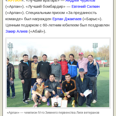
«
АРЛАН
«. «Лучший вратарь» —
Андрей Чурилов
(«Арлан»). «Лучший бомбардир» —
Евгений Силкин
(«Арлан»). Специальным призом «За преданность
команде» был награжден
Ерлан Джакпаев
(«Барыс»).
Ценным подарком с 60-летним юбилеем был поздравлен
Закир Алиев
(«Абай»).
«Арлан» — чемпион IV-го Зимнего первенства Лиги ветеранов