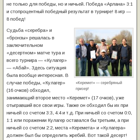
не только для победы, но и ничьей. Победа «Арлана» 3:1
и стопроцентный победный результат в турнире! 8 игр —
8 побед!
Судьба «серебра» и
«бронзы» решалась в
заключительном
«десертном» матче тура и
всего турнира — «Кулагер»
— «Абай». Здесь ситуация
была вообще интересная. В
случае победы, «Кулагер»
«Керемет» — серебряный
призер!
(16 очков) обходил,
занимающий второе место «Керемет» (17 очков), уже
отыгравший все свои игры. Также он обходил бы их при
ничьей со счетом 3:3, 4:4 и т.д. При ничьей со счетом 0:0,
1:1 или поражении Кулагер оставался бы третьим, а при
ничьей со счетом 2:2, места «Керемета» и «Кулагера»
должен был бы определить жребий. Вот такой десерт!