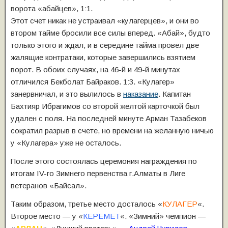
ворота «абайцев», 1:1.
Этот счет никак не устраивал «кулагерцев», и они во
втором тайме бросили все силы вперед. «Абай», будто
только этого и ждал, и в середине тайма провел две
жалящие контратаки, которые завершились взятием
ворот. В обоих случаях, на 46-й и 49-й минутах
отличился Бекболат Байраков. 1:3. «Кулагер»
занервничал, и это вылилось в
наказание
. Капитан
Бахтияр Ибрагимов со второй желтой карточкой был
удален с поля. На последней минуте Арман Тазабеков
сократил разрыв в счете, но времени на желанную ничью
у «Кулагера» уже не осталось.
После этого состоялась церемония награждения по
итогам IV-го Зимнего первенства г.Алматы в Лиге
ветеранов «Байсал».
Таким образом, третье место досталось «
КУЛАГЕР
«.
Второе место — у «
КЕРЕМЕТ
«. «Зимний» чемпион —