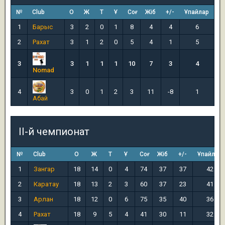
№
Club
О
Ж
Т
Ұ
Соғ
Жіб
+/-
Ұпайлар
1
Барыс
3
2
0
1
8
4
4
6
2
Рахат
3
1
2
0
5
4
1
5
3
3
1
1
1
10
7
3
4
Nomad
4
3
0
1
2
3
11
-8
1
Абай
II-й чемпионат
№
Club
О
Ж
Т
Ұ
Соғ
Жіб
+/-
Ұпайлар
1
Зангар
18
14
0
4
74
37
37
42
2
Каратау
18
13
2
3
60
37
23
41
3
Арлан
18
12
0
6
75
35
40
36
4
Рахат
18
9
5
4
41
30
11
32