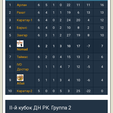
1
Арлан
6
5
1
0
22
11
11
16
2
Рахат
6
4
1
1
19
6
13
13
3
Каратау-1
6
4
0
2
24
20
4
12
4
Барыс
6
4
0
2
10
8
2
12
5
Зангар
6
3
1
2
27
19
8
10
6
6
2
1
3
10
17
-7
7
Nomad
7
Таймас
6
2
0
4
15
13
2
6
IVD
8
6
1
1
4
7
12
-5
4
Достар
9
5
1
1
3
4
10
-6
4
Абай
10
Каратау-2
5
0
0
5
3
25
-22
0
II-й кубок ДН РК. Группа 2