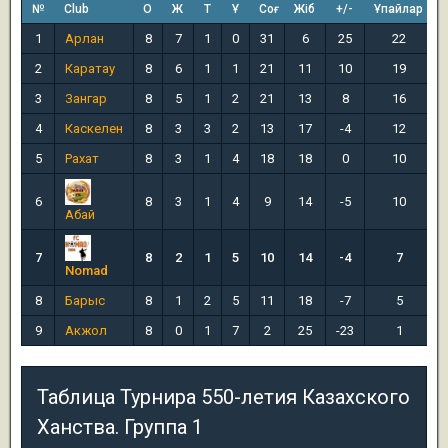
№
Club
О
Ж
Т
Ұ
Соғ
Жіб
+/-
Ұпайлар
1
Арлан
8
7
1
0
31
6
25
22
2
Каратау
8
6
1
1
21
11
10
19
3
Зангар
8
5
1
2
21
13
8
16
4
Каскелен
8
3
3
2
13
17
-4
12
5
Рахат
8
3
1
4
18
18
0
10
6
8
3
1
4
9
14
-5
10
Абай
7
8
2
1
5
10
14
-4
7
Nomad
8
Барыс
8
1
2
5
11
18
-7
5
9
Акжол
8
0
1
7
2
25
-23
1
Таблица Турнира 550-летия Казахского
Ханства. Группа 1