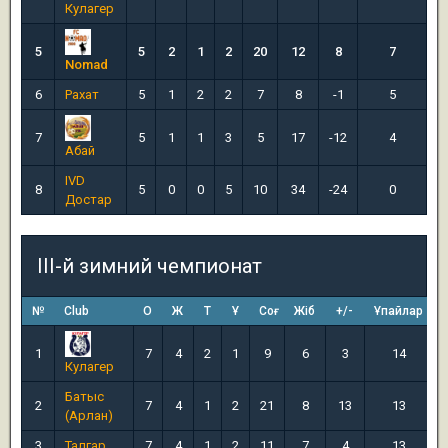
Кулагер
5
5
2
1
2
20
12
8
7
Nomad
6
Рахат
5
1
2
2
7
8
-1
5
7
5
1
1
3
5
17
-12
4
Абай
IVD
8
5
0
0
5
10
34
-24
0
Достар
III-й зимний чемпионат
№
Club
О
Ж
Т
Ұ
Соғ
Жіб
+/-
Ұпайлар
1
7
4
2
1
9
6
3
14
Кулагер
Батыс
2
7
4
1
2
21
8
13
13
(Арлан)
3
Талгар
7
4
1
2
11
7
4
13