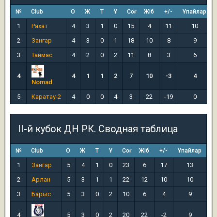
№
Club
О
Ж
Т
Ұ
Соғ
Жіб
+/-
Ұпайлар
1
Рахат
4
3
1
0
15
4
11
10
2
Зангар
4
3
0
1
18
10
8
9
3
Таймас
4
2
0
2
11
8
3
6
4
4
1
1
2
7
10
-3
4
Nomad
5
Каратау-2
4
0
0
4
3
22
-19
0
II-й кубок ДН РК. Сводная таблица
№
Club
О
Ж
Т
Ұ
Соғ
Жіб
+/-
Ұпайлар
1
Зангар
5
4
1
0
23
6
17
13
2
Арлан
5
3
1
1
22
12
10
10
3
Барыс
5
3
0
2
10
6
4
9
4
5
3
0
2
20
22
-2
9