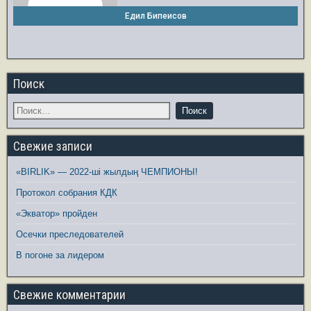
Едил Бипеисов
Поиск
Свежие записи
«BIRLIK» — 2022-ші жылдың ЧЕМПИОНЫ!
Протокол собрания КДК
«Экватор» пройден
Осечки преследователей
В погоне за лидером
Свежие комментарии