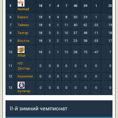
5
18
7
4
7
40
39
1
25
Nomad
6
Барыс
18
6
4
8
30
29
1
22
7
Таймас
18
6
1
11
40
62
-22
19
8
Талгар
18
5
3
10
37
48
-11
18
9
Восток
18
5
2
11
25
58
-33
17
10
18
2
1
15
28
75
-47
7
Абай
IVD
11
0
0
0
0
0
0
0
0
Достар
12
Каскелен
0
0
0
0
0
0
0
0
13
0
0
0
0
0
0
0
0
Кулагер
II-й зимний чемпионат