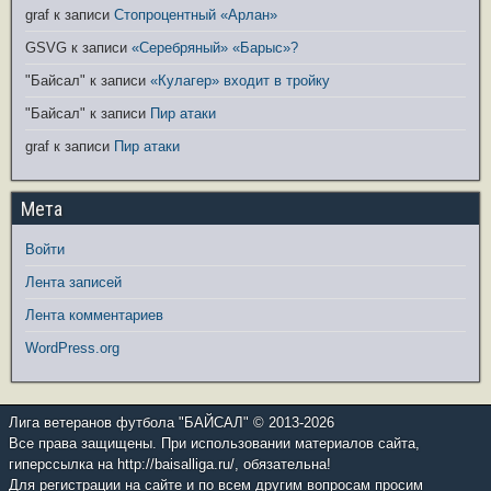
graf
к записи
Стопроцентный «Арлан»
GSVG
к записи
«Серебряный» «Барыс»?
"Байсал"
к записи
«Кулагер» входит в тройку
"Байсал"
к записи
Пир атаки
graf
к записи
Пир атаки
Мета
Войти
Лента записей
Лента комментариев
WordPress.org
Лига ветеранов футбола "БАЙСАЛ" © 2013-2026
Все права защищены. При использовании материалов сайта,
гиперссылка на http://baisalliga.ru/, обязательна!
Для регистрации на сайте и по всем другим вопросам просим