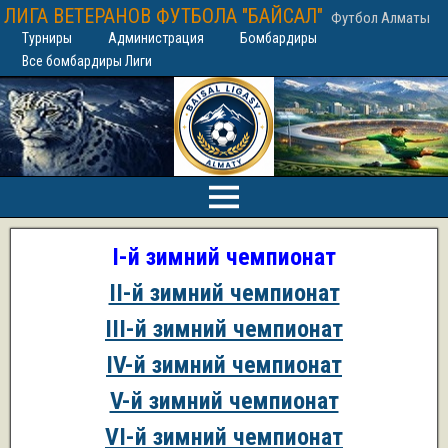
ЛИГА ВЕТЕРАНОВ ФУТБОЛА "БАЙСАЛ"
Футбол Алматы
Турниры
Администрация
Бомбардиры
Все бомбардиры Лиги
I-й зимний чемпионат
II-й зимний чемпионат
III-й зимний чемпионат
IV-й зимний чемпионат
V-й зимний чемпионат
VI-й зимний чемпионат