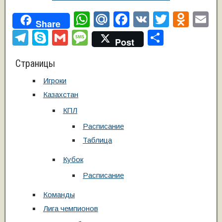
W
M
F
V
T
O
E
Share
h
ail
a
K
wi
d
m
T
S
G
M
О
Post
at
.R
c
tt
n
ai
el
ky
m
e
т
Страницы
s
u
e
er
o
e
p
ail
ss
п
A
b
kl
gr
Игроки
e
a
р
p
o
a
Казахстан
a
g
а
p
o
ss
КПЛ
m
e
в
k
ni
Расписание
и
Таблица
ki
ть
Кубок
Расписание
Команды
Лига чемпионов