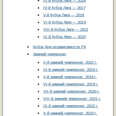
III-й Кубок Лиги — 2016
IV-й Кубок Лиги — 2017
V-й Кубок Лиги — 2018
VI-й Кубок Лиги — 2019
VIII-й Кубок Лиги — 2021
IX-й Кубок Лиги — 2022
Кубок Дня независимости РК
Зимний чемпионат
II-й зимний чемпионат. 2015 г.
III-й зимний чемпионат. 2016 г.
V-й зимний чемпионат. 2018 г.
VI-й зимний чемпионат. 2019 г.
VII-й зимний чемпионат. 2020 г.
VIII-й зимний чемпионат. 2021 г.
IX-й зимний чемпионат. 2022 г.
X-й зимний чемпионат. 2023 г.