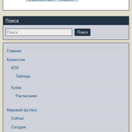
Поиск
Главная
Казахстан
КПЛ
Таблица
Кубок
Расписание
Мировой футбол
Сейчас
Сегодня