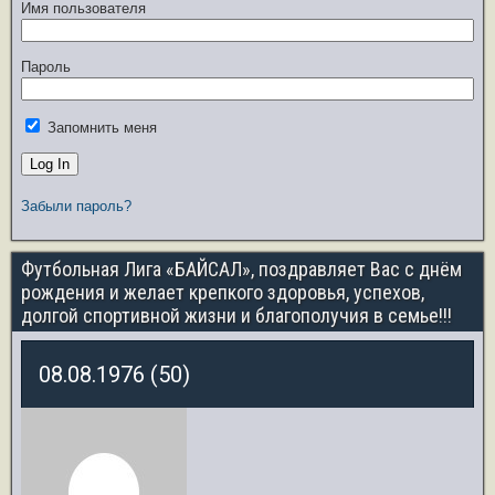
Имя пользователя
Пароль
Запомнить меня
Забыли пароль?
Футбольная Лига «БАЙСАЛ», поздравляет Вас с днём
рождения и желает крепкого здоровья, успехов,
долгой спортивной жизни и благополучия в семье!!!
08.08.1976 (50)