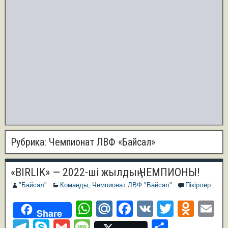
Рубрика:
Чемпионат ЛВФ «Байсал»
«BIRLIK» — 2022-ші жылдың ЧЕМПИОНЫ!
"Байсал"
Команды
,
Чемпионат ЛВФ "Байсал"
Пікірлер
W
M
F
V
T
O
E
Share
h
ail
a
K
wi
d
m
T
S
G
M
О