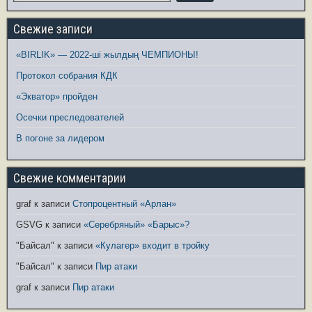
Свежие записи
«BIRLIK» — 2022-ші жылдың ЧЕМПИОНЫ!
Протокол собрания КДК
«Экватор» пройден
Осечки преследователей
В погоне за лидером
Свежие комментарии
graf
к записи
Стопроцентный «Арлан»
GSVG
к записи
«Серебряный» «Барыс»?
"Байсал"
к записи
«Кулагер» входит в тройку
"Байсал"
к записи
Пир атаки
graf
к записи
Пир атаки