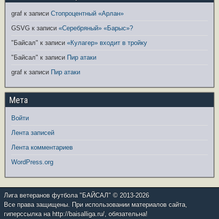
graf
к записи
Стопроцентный «Арлан»
GSVG
к записи
«Серебряный» «Барыс»?
"Байсал"
к записи
«Кулагер» входит в тройку
"Байсал"
к записи
Пир атаки
graf
к записи
Пир атаки
Мета
Войти
Лента записей
Лента комментариев
WordPress.org
Лига ветеранов футбола "БАЙСАЛ" © 2013-2026
Все права защищены. При использовании материалов сайта,
гиперссылка на http://baisalliga.ru/, обязательна!