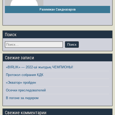
Рахимжан Саидназаров
Поиск
Свежие записи
«BIRLIK» — 2022-ші жылдың ЧЕМПИОНЫ!
Протокол собрания КДК
«Экватор» пройден
Осечки преследователей
В погоне за лидером
Свежие комментарии