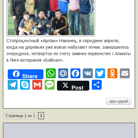
Стопроцентный «Арлан» Наконец, в середине апреля,
когда на деревьях уже вовсю набухают почки, завершилось
очередное, четвертое по счету зимнее первенство г.Алматы
в Лиге ветеранов «Байсал».
W
M
F
V
T
O
E
Share
h
ail
a
K
wi
d
m
T
S
G
M
О
Post
at
.R
c
tt
n
ai
el
ky
m
e
т
s
u
e
er
o
e
p
ail
ss
п
ары қарай
A
b
kl
gr
e
a
р
Страница 1 из 1
1
p
o
a
a
g
а
p
o
ss
m
e
в