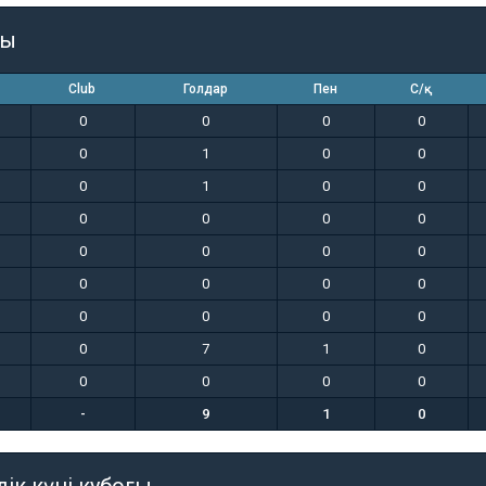
гы
Club
Голдар
Пен
С/қ
0
0
0
0
0
1
0
0
0
1
0
0
0
0
0
0
0
0
0
0
0
0
0
0
0
0
0
0
0
7
1
0
0
0
0
0
-
9
1
0