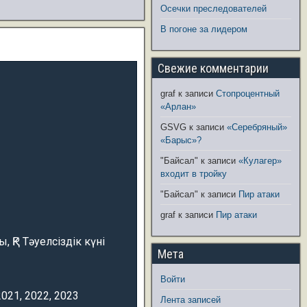
Осечки преследователей
В погоне за лидером
Свежие комментарии
graf
к записи
Стопроцентный
«Арлан»
GSVG
к записи
«Серебряный»
«Барыс»?
"Байсал"
к записи
«Кулагер»
входит в тройку
"Байсал"
к записи
Пир атаки
graf
к записи
Пир атаки
 ҚР Тәуелсіздік күні
Мета
Войти
2021, 2022, 2023
Лента записей