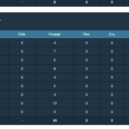
-
8
0
0
т
Club
Голдар
Пен
С/қ
0
4
0
0
0
7
0
0
0
6
0
0
0
8
0
0
0
4
0
0
0
3
0
0
0
4
0
0
0
13
0
0
0
0
0
0
-
49
0
0