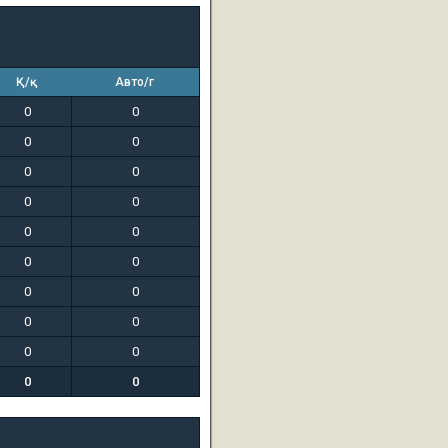
Қ/қ
Авто/г
0
0
0
0
0
0
0
0
0
0
0
0
0
0
0
0
0
0
0
0