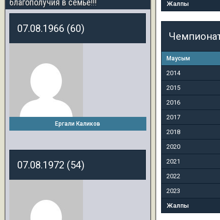
благополучия в семье!!!
Жалпы
07.08.1966 (60)
Чемпиона
Маусым
2014
2015
2016
2017
Ергали Каликов
2018
2020
2021
07.08.1972 (54)
2022
2023
Жалпы