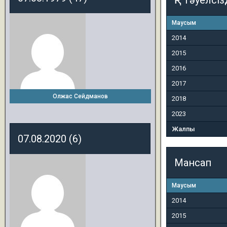
ҚР Тәуелсіз
Маусым
2014
2015
2016
2017
Олжас Сейдманов
2018
2023
Жалпы
07.08.2020 (6)
Мансап
Маусым
2014
2015