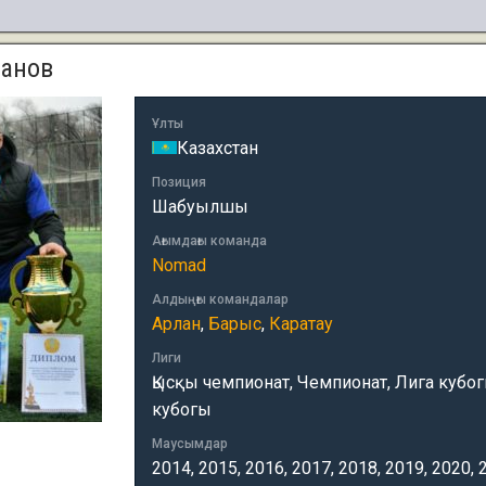
канов
Ұлты
Казахстан
Позиция
Шабуылшы
Ағымдағы команда
Nomad
Алдыңғы командалар
Арлан
,
Барыс
,
Каратау
Лиги
Қысқы чемпионат, Чемпионат, Лига кубогы,
кубогы
Маусымдар
2014, 2015, 2016, 2017, 2018, 2019, 2020, 