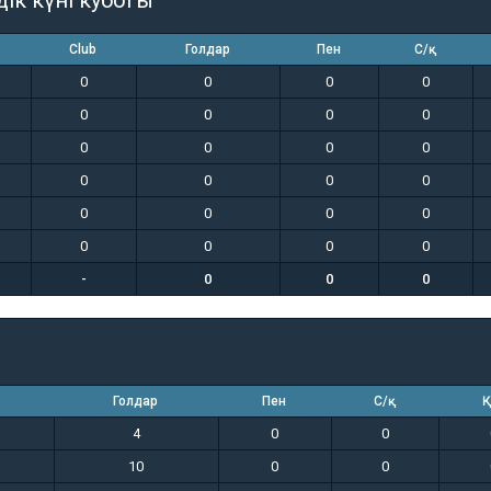
дік күні кубогы
Club
Голдар
Пен
С/қ
0
0
0
0
0
0
0
0
0
0
0
0
0
0
0
0
0
0
0
0
0
0
0
0
-
0
0
0
Голдар
Пен
С/қ
Қ
4
0
0
10
0
0