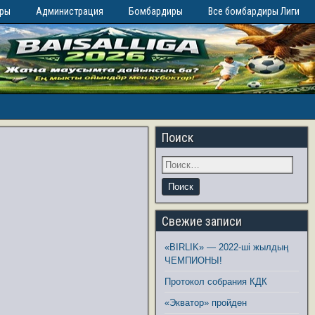
иры
Администрация
Бомбардиры
Все бомбардиры Лиги
Поиск
Свежие записи
«BIRLIK» — 2022-ші жылдың
ЧЕМПИОНЫ!
Протокол собрания КДК
«Экватор» пройден