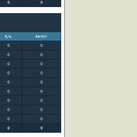
0
0
Қ/қ
Авто/г
0
0
0
0
0
0
0
0
0
0
0
0
0
0
0
0
0
0
0
0