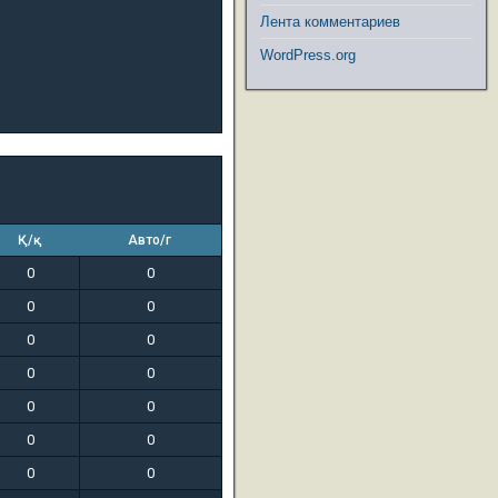
Лента комментариев
WordPress.org
Қ/қ
Авто/г
0
0
0
0
0
0
0
0
0
0
0
0
0
0