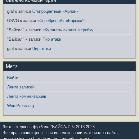
graf
к записи
Стопроцентный «Арлан»
GSVG
к записи
«Серебряный» «Барыс»?
"Байсал"
к записи
«Кулагер» входит в тройку
"Байсал"
к записи
Пир атаки
graf
к записи
Пир атаки
Мета
Войти
Лента записей
Лента комментариев
WordPress.org
Лига ветеранов футбола "БАЙСАЛ" © 2013-2026
Все права защищены. При использовании материалов сайта,
гиперссылка на http://baisalliga.ru/, обязательна!