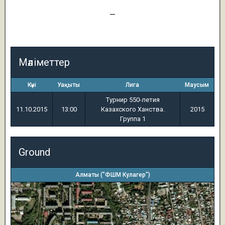
1
—
3
Мәліметтер
Күні
Уақыты
Лига
Маусым
Турнир 550-летия
11.10.2015
13:00
Казахского Ханства.
2015
Группа 1
Ground
Алматы ("ФШМ Кулагер")