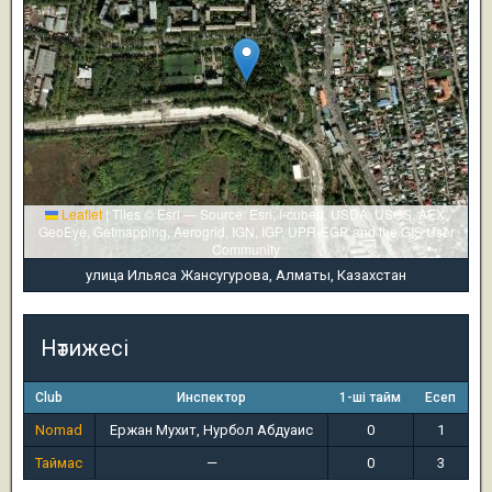
Leaflet
|
Tiles © Esri — Source: Esri, i-cubed, USDA, USGS, AEX,
GeoEye, Getmapping, Aerogrid, IGN, IGP, UPR-EGP, and the GIS User
Community
улица Ильяса Жансугурова, Алматы, Казахстан
Нәтижесі
Club
Инспектор
1-ші тайм
Есеп
Nomad
Ержан Мухит, Нурбол Абдуаис
0
1
Таймас
—
0
3