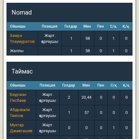
Nomad
Ойыншы
Позиция
Голдар
Мин
Пен
С/қ
Қ/қ
Хамра
Жарт.
1
58
0
1
0
Тлеумуратов
қорғаушы
Жалпы
1
58
0
1
0
Таймас
Ойыншы
Позиция
Голдар
Мин
Пен
С/қ
Қ/қ
Бауржан
Жарт.
2
33,44
0
0
0
Лесбаев
қорғаушы
Абдывали
Жарт.
1
57
0
0
0
Таипов
қорғаушы
Мухтар
Жарт.
0
0
0
1
0
Джавгашев
қорғаушы