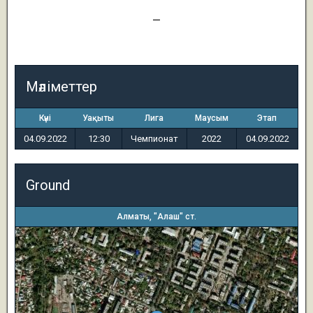
3
—
2
Мәліметтер
Күні
Уақыты
Лига
Маусым
Этап
04.09.2022
12:30
Чемпионат
2022
04.09.2022
Ground
Алматы, "Алаш" ст.