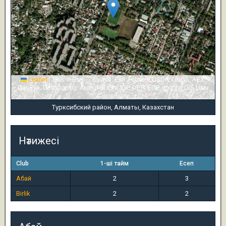
Leaflet
|
Tiles © Esri — Source: Esri, i-cubed, USDA, USGS, AEX,
GeoEye, Getmapping, Aerogrid, IGN, IGP, UPR-EGP, and the GIS User
Community
Турксибский район, Алматы, Казахстан
Нәтижесі
Club
1-ші тайм
Есеп
Абай
2
3
Birlik
2
2