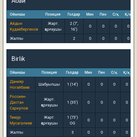
Абай
Ойыншы
Позиция
Голдар
Мин
Пен
С/қ
Қ/қ
Айдын
Жарт.
2 (7',
0
0
0
0
Кудайбергенов
қорғаушы
16')
Жалпы
2
0
0
0
0
Birlik
Ойыншы
Позиция
Голдар
Мин
Пен
С/қ
Қ/қ
Данияр
Шабуылшы
1 (14')
0
0
0
0
Ногайбаев
Россиян-
Жарт.
Дастан
1 (35')
0
0
0
0
қорғаушы
Саркулов
Тимур
Жарт.
1 (73')
0
0
0
0
Мусагалиев
қорғаушы
OG
Жалпы
3
0
0
0
0