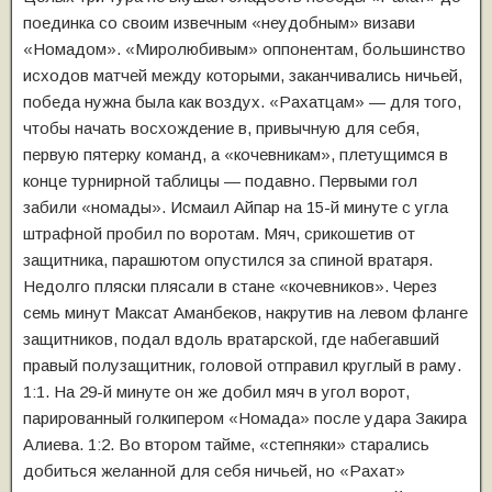
поединка со своим извечным «неудобным» визави
«Номадом». «Миролюбивым» оппонентам, большинство
исходов матчей между которыми, заканчивались ничьей,
победа нужна была как воздух. «Рахатцам» — для того,
чтобы начать восхождение в, привычную для себя,
первую пятерку команд, а «кочевникам», плетущимся в
конце турнирной таблицы — подавно. Первыми гол
забили «номады». Исмаил Айпар на 15-й минуте с угла
штрафной пробил по воротам. Мяч, срикошетив от
защитника, парашютом опустился за спиной вратаря.
Недолго пляски плясали в стане «кочевников». Через
семь минут Максат Аманбеков, накрутив на левом фланге
защитников, подал вдоль вратарской, где набегавший
правый полузащитник, головой отправил круглый в раму.
1:1. На 29-й минуте он же добил мяч в угол ворот,
парированный голкипером «Номада» после удара Закира
Алиева. 1:2. Во втором тайме, «степняки» старались
добиться желанной для себя ничьей, но «Рахат»