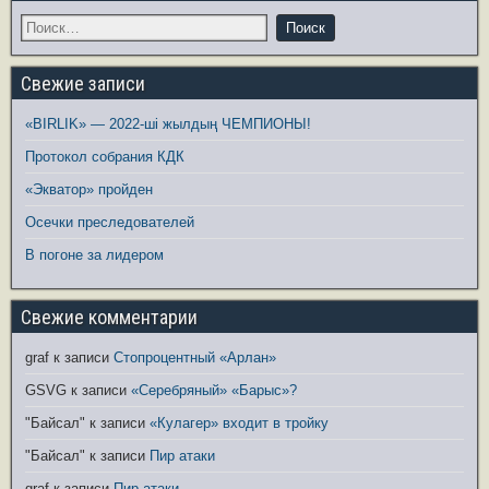
Свежие записи
«BIRLIK» — 2022-ші жылдың ЧЕМПИОНЫ!
Протокол собрания КДК
«Экватор» пройден
Осечки преследователей
В погоне за лидером
Свежие комментарии
graf
к записи
Стопроцентный «Арлан»
GSVG
к записи
«Серебряный» «Барыс»?
"Байсал"
к записи
«Кулагер» входит в тройку
"Байсал"
к записи
Пир атаки
graf
к записи
Пир атаки