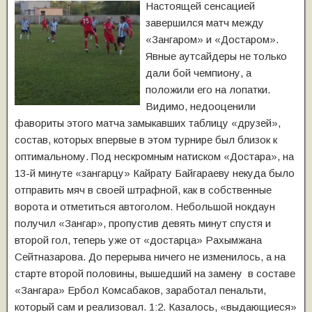
Настоящей сенсацией
завершился матч между
«Зангаром» и «Достаром».
Явные аутсайдеры не только
дали бой чемпиону, а
положили его на лопатки.
Видимо, недооценили
фавориты этого матча замыкавших таблицу «друзей»,
состав, которых впервые в этом турнире был близок к
оптимальному. Под нескромным натиском «Достара», на
13-й минуте «зангарцу» Кайрату Байгараеву некуда было
отправить мяч в своей штрафной, как в собственные
ворота и отметиться автоголом. Небольшой нокдаун
получил «Зангар», пропустив девять минут спустя и
второй гол, теперь уже от «достарца» Рахымжана
Сейтназарова. До перерыва ничего не изменилось, а на
старте второй половины, вышедший на замену в составе
«Зангара» Ербол Комсабаков, заработал пенальти,
который сам и реализовал. 1:2. Казалось, «выдающиеся»