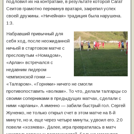
подловил их на контратаке, в результате которой Сагат
Сеитов грамотно перекинув вратаря, закрепил успех
своей дружины. «Ничейная» традиция была нарушена.
1:3.
Набравший привычный для
себя ход, после неожиданной
ничьей в стартовом матче с
пресловутым «Номадом»,
«Арлан» встречался с
недавним лидером
чемпионской гонки —
«Талгаром». «Горняки» ничего не смогли
противопоставить «волкам». То что, делали талгарцы со
своими соперниками в предыдущих матчах, сделали с
ними «арланы». А именно — забили быстрый гол. Сергей
Жуненко, не только открыл счет в этом матче на 8-й
минуте, но и, еще через четыре минуты, удвоил его. 2:0
повели «хозяева». Далее, игра превратилась в матч