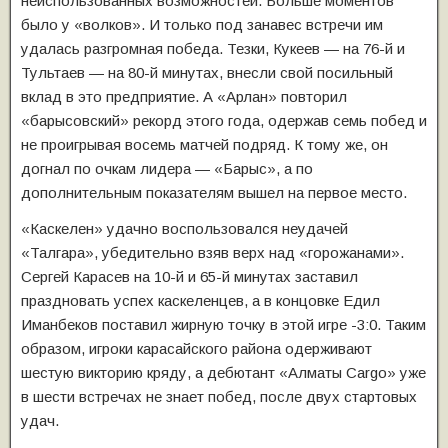
неиспользованных возможностей. Больше моментов
было у «волков». И только под занавес встречи им
удалась разгромная победа. Тезки, Кукеев — на 76-й и
Тультаев — на 80-й минутах, внесли свой посильный
вклад в это предприятие. А «Арлан» повторил
«барысовский» рекорд этого года, одержав семь побед и
не проигрывая восемь матчей подряд. К тому же, он
догнал по очкам лидера — «Барыс», а по
дополнительным показателям вышел на первое место.
«Каскелен» удачно воспользовался неудачей
«Талгара», убедительно взяв верх над «горожанами».
Сергей Карасев на 10-й и 65-й минутах заставил
праздновать успех каскеленцев, а в концовке Едил
Иманбеков поставил жирную точку в этой игре -3:0. Таким
образом, игроки карасайского района одерживают
шестую викторию кряду, а дебютант «Алматы Cargo» уже
в шести встречах не знает побед, после двух стартовых
удач.