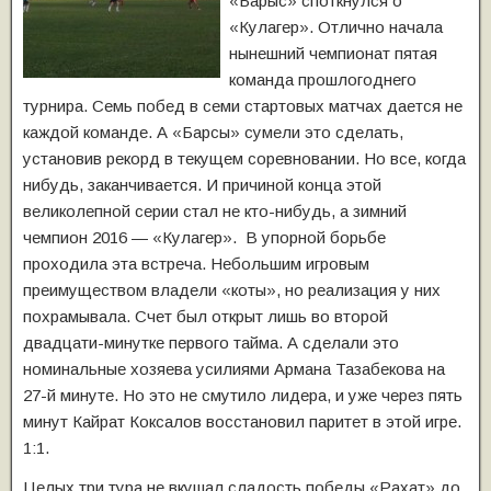
«Барыс» споткнулся о
«Кулагер». Отлично начала
нынешний чемпионат пятая
команда прошлогоднего
турнира.
Семь побед в семи стартовых матчах дается не
каждой команде. А «Барсы» сумели это сделать,
установив рекорд в текущем соревновании. Но все, когда
нибудь, заканчивается. И причиной конца этой
великолепной серии стал не кто-нибудь, а зимний
чемпион 2016 — «Кулагер». В упорной борьбе
проходила эта встреча. Небольшим игровым
преимуществом владели «коты», но реализация у них
похрамывала. Счет был открыт лишь во второй
двадцати-минутке первого тайма. А сделали это
номинальные хозяева усилиями Армана Тазабекова на
27-й минуте. Но это не смутило лидера, и уже через пять
минут Кайрат Коксалов восстановил паритет в этой игре.
1:1.
Целых три тура не вкушал сладость победы «Рахат» до