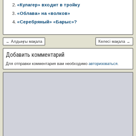
«Кулагер» входит в тройку
p
o
a
a
g
а
«Облава» на «волков»
p
o
ss
m
e
в
«Серебряный» «Барыс»?
k
ni
и
ki
ть
← Алдыңғы мақала
Келесі мақала →
Добавить комментарий
Для отправки комментария вам необходимо
авторизоваться
.