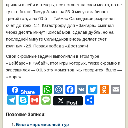
пришли в себя и, теперь, все встанет на свои места, но не
тут-то было! Тимур Алиев на 53-й минуте забивает
третий гол, а на 60-й — Таймас Сагындыков разрывает
счет до трех. 1:4. Катастрофу для «Зангара» смягчил
через десять минут Комсабаков, сделав дубль, но на
последней минуте Сагындыков вновь делает счет
крупным -2:5. Первая победа «Достара»!
Свои скромные задачи выполняли в этом туре
«Бейбарс» и «Абай», итог игры которых, также скромно и
завершился — 0:0, хотя моментов, как говорится, было —
«море».
W
M
F
V
T
O
E
Share
h
ail
a
K
wi
d
m
T
S
G
M
О
Post
at
.R
c
tt
n
ai
el
ky
m
e
т
Похожие Записи:
s
u
e
er
o
e
p
ail
ss
п
A
b
kl
Бескомпромиссный тур
gr
e
a
р