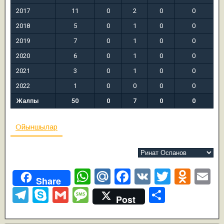
2017
11
0
2
0
0
2018
5
0
1
0
0
2019
7
0
1
0
0
2020
6
0
1
0
0
2021
3
0
1
0
0
2022
1
0
0
0
0
Жалпы
50
0
7
0
0
Ойыншылар
W
M
F
V
T
O
E
Share
h
ail
a
K
wi
d
m
T
S
G
M
О
Post
at
.R
c
tt
n
ai
el
ky
m
e
т