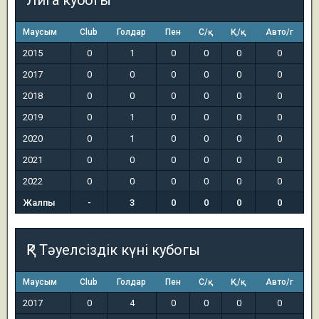
Лига кубогы
Маусым
Club
Голдар
Пен
С/қ
Қ/қ
Авто/г
2015
0
1
0
0
0
0
2017
0
0
0
0
0
0
2018
0
0
0
0
0
0
2019
0
1
0
0
0
0
2020
0
1
0
0
0
0
2021
0
0
0
0
0
0
2022
0
0
0
0
0
0
Жалпы
-
3
0
0
0
0
ҚР Тәуелсіздік күні кубогы
Маусым
Club
Голдар
Пен
С/қ
Қ/қ
Авто/г
2017
0
4
0
0
0
0