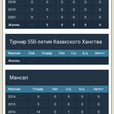
2018
0
0
0
0
0
0
2019
0
0
0
0
0
0
2020
0
1
0
0
0
0
Жалпы
-
5
0
0
0
0
Турнир 550-летия Казахского Ханства
Маусым
Club
Голдар
Пен
С/қ
Қ/қ
Авто/г
Жалпы
-
Мансап
Маусым
Голдар
Пен
С/қ
Қ/қ
Авто/г
2014
0
0
0
0
0
2015
3
0
0
0
0
2016
14
0
1
0
0