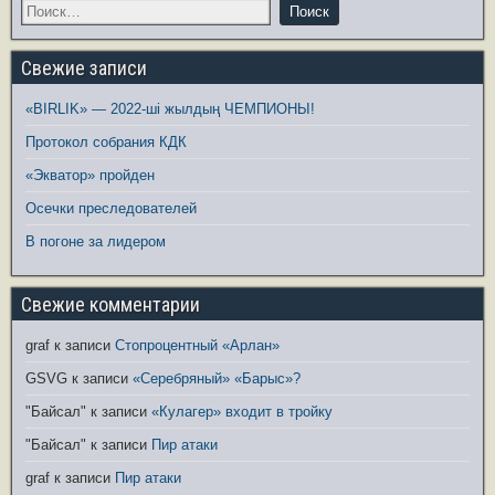
Свежие записи
«BIRLIK» — 2022-ші жылдың ЧЕМПИОНЫ!
Протокол собрания КДК
«Экватор» пройден
Осечки преследователей
В погоне за лидером
Свежие комментарии
graf
к записи
Стопроцентный «Арлан»
GSVG
к записи
«Серебряный» «Барыс»?
"Байсал"
к записи
«Кулагер» входит в тройку
"Байсал"
к записи
Пир атаки
graf
к записи
Пир атаки