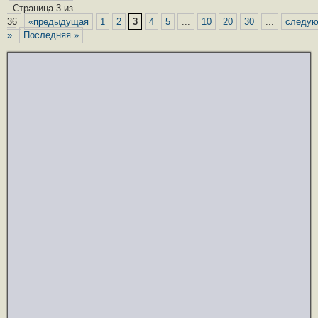
A
b
kl
gr
e
a
р
Страница 3 из
p
o
a
a
g
а
36
«предыдущая
1
2
3
4
5
...
10
20
30
...
следу
»
Последняя »
p
o
ss
m
e
в
k
ni
и
ki
ть