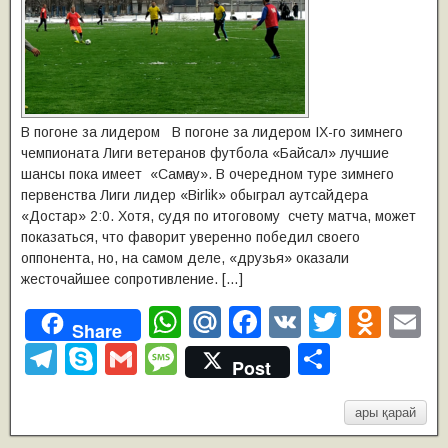
В погоне за лидером В погоне за лидером IX-го зимнего
чемпионата Лиги ветеранов футбола «Байсал» лучшие
шансы пока имеет «Самғау». В очередном туре зимнего
первенства Лиги лидер «Birlik» обыграл аутсайдера
«Достар» 2:0. Хотя, судя по итоговому счету матча, может
показаться, что фаворит уверенно победил своего
оппонента, но, на самом деле, «друзья» оказали
жесточайшее сопротивление. […]
W
M
F
V
T
O
E
Share
h
ail
a
K
wi
d
m
T
S
G
M
О
Post
at
.R
c
tt
n
ai
el
ky
m
e
т
s
u
e
er
o
e
p
ail
ss
п
ары қарай