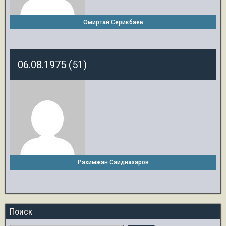
Омиртай Серикбаев
06.08.1975 (51)
Рахимжан Саидназаров
Поиск