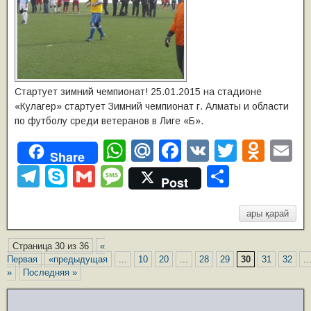
Стартует зимний чемпионат! 25.01.2015 на стадионе
«Кулагер» стартует Зимний чемпионат г. Алматы и области
по футболу среди ветеранов в Лиге «Б».
W
M
F
V
T
O
E
Share
h
ail
a
K
wi
d
m
T
S
G
M
О
Post
at
.R
c
tt
n
ai
el
ky
m
e
т
s
u
e
er
o
e
p
ail
ss
п
ары қарай
A
b
kl
gr
e
a
р
Страница 30 из 36
«
p
o
a
a
g
а
Первая
«предыдущая
...
10
20
...
28
29
30
31
32
..
»
Последняя »
p
o
ss
m
e
в
k
ni
и