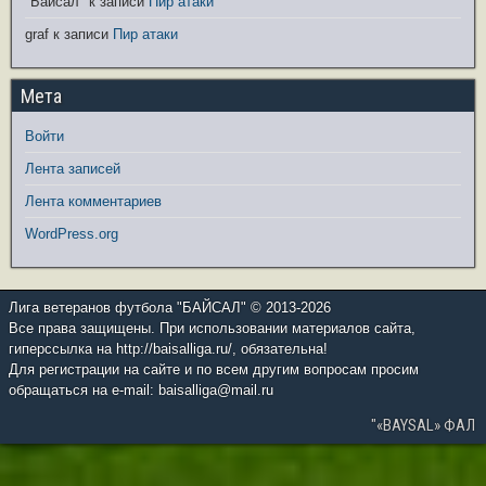
"Байсал"
к записи
Пир атаки
graf
к записи
Пир атаки
Мета
Войти
Лента записей
Лента комментариев
WordPress.org
Лига ветеранов футбола "БАЙСАЛ" © 2013-2026
Все права защищены. При использовании материалов сайта,
гиперссылка на http://baisalliga.ru/, обязательна!
Для регистрации на сайте и по всем другим вопросам просим
обращаться на e-mail: baisalliga@mail.ru
"«BAYSAL» ФАЛ