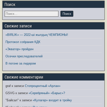
Поиск
Свежие записи
«BIRLIK» — 2022-ші жылдың ЧЕМПИОНЫ!
Протокол собрания КДК
«Экватор» пройден
Осечки преследователей
В погоне за лидером
Свежие комментарии
graf
к записи
Стопроцентный «Арлан»
GSVG
к записи
«Серебряный» «Барыс»?
"Байсал"
к записи
«Кулагер» входит в тройку