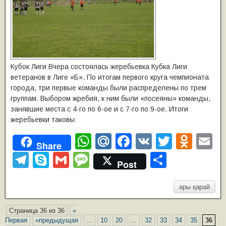
Кубок Лиги Вчера состоялась жеребьевка Кубка Лиги
ветеранов в Лиге «Б». По итогам первого круга чемпионата
города, три первые команды были распределены по трем
группам. Выбором жребия, к ним были «посеяны» команды,
занявшие места с 4-го по 6-ое и с 7-го по 9-ое. Итоги
жеребьевки таковы:
W
M
F
V
T
O
E
Share
h
ail
a
K
wi
d
m
T
S
G
M
О
Post
at
.R
c
tt
n
ai
el
ky
m
e
т
s
u
e
er
o
e
p
ail
ss
п
ары қарай
A
b
kl
gr
e
a
р
Страница 36 из 36
«
p
o
a
a
g
а
Первая
«предыдущая
...
10
20
...
32
33
34
35
36