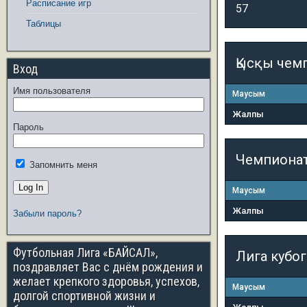
Расписание игр
57
Таблицы
Қысқы чем
Вход
Имя пользователя
Маусым
Жалпы
Пароль
Чемпиона
Запомнить меня
Маусым
Жалпы
Забыли пароль?
Футбольная Лига «БАЙСАЛ»,
Лига кубо
поздравляет Вас с днём рождения и
желает крепкого здоровья, успехов,
Маусым
долгой спортивной жизни и