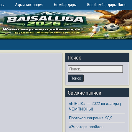
иры
Администрация
Бомбардиры
Все бомбардиры Лиги
Поиск
Свежие записи
«BIRLIK» — 2022-ші жылдың
ЧЕМПИОНЫ!
Протокол собрания КДК
«Экватор» пройден