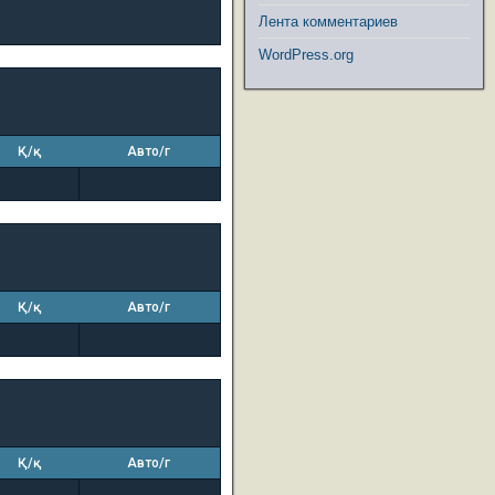
Лента комментариев
WordPress.org
Қ/қ
Авто/г
Қ/қ
Авто/г
Қ/қ
Авто/г