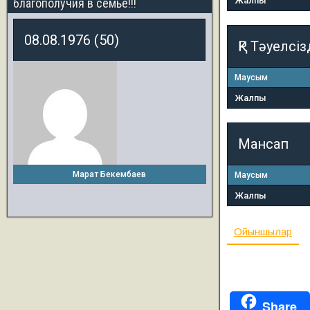
Жалпы
благополучия в семье!!!
08.08.1976 (50)
ҚР Тәуелсіз
Маусым
Жалпы
Мансап
Марат Бекембаев
Маусым
Жалпы
Ойыншылар
Share