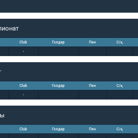
пионат
Club
Голдар
Пен
С/қ
-
т
Club
Голдар
Пен
С/қ
-
гы
Club
Голдар
Пен
С/қ