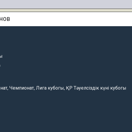
нов
шы
а
ат, Чемпионат, Лига кубогы, ҚР Тәуелсіздік күні кубогы