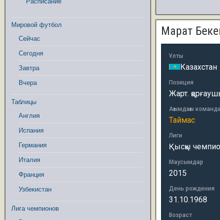
Расписание
Мировой футбол
Марат Беке
Сейчас
Сегодня
Ұлты
Казахстан
Завтра
Вчера
Позиция
Жарт. қорғау
Таблицы
Ағымдағы команд
Англия
Таймас
Испания
Лиги
Германия
Қысқы чемпион
Италия
Маусымдар
2015
Франция
День рождения
Узбекистан
31.10.1968
Лига чемпионов
Возраст