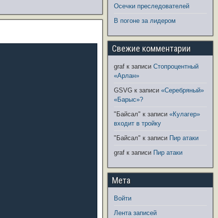
Осечки преследователей
В погоне за лидером
Свежие комментарии
graf
к записи
Стопроцентный
«Арлан»
GSVG
к записи
«Серебряный»
«Барыс»?
"Байсал"
к записи
«Кулагер»
входит в тройку
"Байсал"
к записи
Пир атаки
graf
к записи
Пир атаки
Мета
Войти
Лента записей