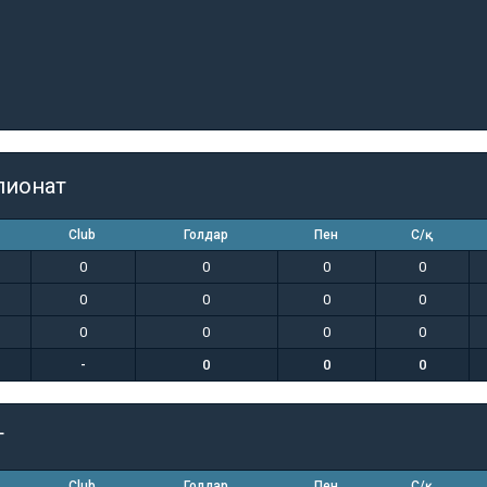
пионат
Club
Голдар
Пен
С/қ
0
0
0
0
0
0
0
0
0
0
0
0
-
0
0
0
т
Club
Голдар
Пен
С/қ