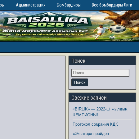
иры
Администрация
Бомбардиры
Все бомбардиры Лиги
Поиск
Свежие записи
«BIRLIK» — 2022-ші жылдың
ЧЕМПИОНЫ!
Протокол собрания КДК
«Экватор» пройден