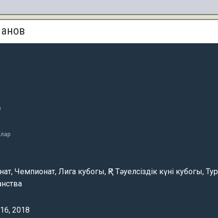
манов
а
алар
ат, Чемпионат, Лига кубогы, ҚР Тәуелсіздік күні кубогы, Ту
анства
016, 2018