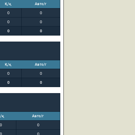
Қ/қ
Авто/г
0
0
0
0
0
0
Қ/қ
Авто/г
0
0
0
0
/қ
Авто/г
0
0
0
0