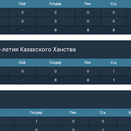
Club
Голдар
Пен
С/қ
0
0
0
0
0
0
0
0
-
0
0
0
-летия Казахского Ханства
Club
Голдар
Пен
С/қ
0
0
0
1
-
0
0
1
Голдар
Пен
С/қ
Қ
1
0
0
0
0
1