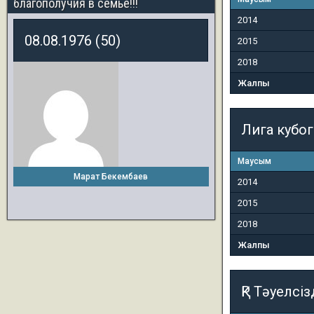
благополучия в семье!!!
2014
08.08.1976 (50)
2015
2018
Жалпы
Лига кубо
Маусым
Марат Бекембаев
2014
2015
2018
Жалпы
ҚР Тәуелсіз