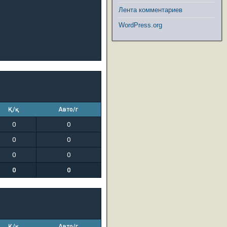
Лента комментариев
WordPress.org
Қ/қ
Авто/г
0
0
0
0
0
0
0
0
Қ/қ
Авто/г