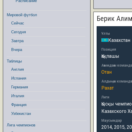
Расписание
Мировой футбол
Берик Али
Сейчас
Сегодня
Ұлты
Казахстан
Завтра
Вчера
Позиция
Қақпашы
Таблицы
Ағымдағы команд
Англия
Отан
Испания
Алдыңғы команд
Германия
Рахат
Италия
Лиги
Қысқы чемпион
Франция
Казахского Х
Узбекистан
Маусымдар
Лига чемпионов
2014, 2015, 2