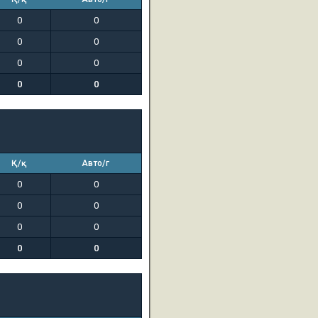
0
0
0
0
0
0
0
0
Қ/қ
Авто/г
0
0
0
0
0
0
0
0