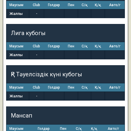
Маусым
Club
Голдар
Пен
С/қ
Қ/қ
Авто/г
Жалпы
-
Лига кубогы
Маусым
Club
Голдар
Пен
С/қ
Қ/қ
Авто/г
Жалпы
-
ҚР Тәуелсіздік күні кубогы
Маусым
Club
Голдар
Пен
С/қ
Қ/қ
Авто/г
Жалпы
-
Мансап
Маусым
Голдар
Пен
С/қ
Қ/қ
Авто/г