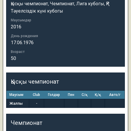
Қысқы чемпионат, Чемпионат, Лига кубогы, ҚР
Тәуелсіздік күні кубогы
Маусымдар
2016
День рождения
17.06.1976
Возраст
50
Қысқы чемпионат
Маусым
Club
Голдар
Пен
С/қ
Қ/қ
Авто/г
Жалпы
-
Чемпионат