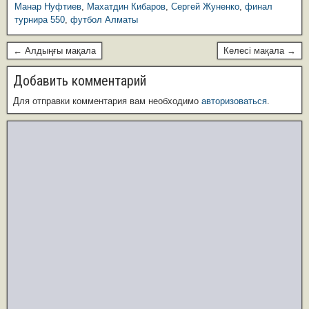
ki
ть
Манар Нуфтиев
,
Махатдин Кибаров
,
Сергей Жуненко
,
финал
турнира 550
,
футбол Алматы
← Алдыңғы мақала
Келесі мақала →
Добавить комментарий
Для отправки комментария вам необходимо
авторизоваться
.