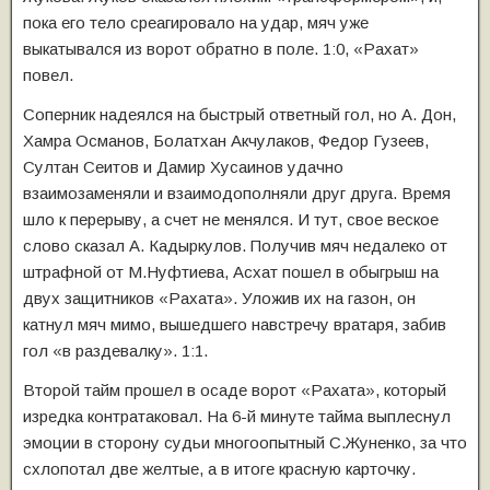
пока его тело среагировало на удар, мяч уже
выкатывался из ворот обратно в поле. 1:0, «Рахат»
повел.
Соперник надеялся на быстрый ответный гол, но А. Дон,
Хамра Османов, Болатхан Акчулаков, Федор Гузеев,
Султан Сеитов и Дамир Хусаинов удачно
взаимозаменяли и взаимодополняли друг друга. Время
шло к перерыву, а счет не менялся. И тут, свое веское
слово сказал А. Кадыркулов. Получив мяч недалеко от
штрафной от М.Нуфтиева, Асхат пошел в обыгрыш на
двух защитников «Рахата». Уложив их на газон, он
катнул мяч мимо, вышедшего навстречу вратаря, забив
гол «в раздевалку». 1:1.
Второй тайм прошел в осаде ворот «Рахата», который
изредка контратаковал. На 6-й минуте тайма выплеснул
эмоции в сторону судьи многоопытный С.Жуненко, за что
схлопотал две желтые, а в итоге красную карточку.