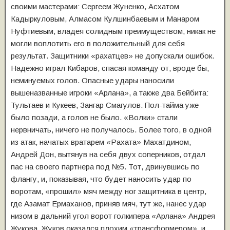
своими мастерами: Сергеем Жуненко, Асхатом
Кадыркуловым, Алмасом Кулшинбаевым и Манаром
Нуфтиевым, владея солидным преимуществом, никак не
могли воплотить его в положительный для себя
результат. Защитники «рахатцев» не допускали ошибок.
Надежно играл Кибаров, спасая команду от, вроде бы,
неминуемых голов. Опасные удары наносили
вышеназванные игроки «Арлана», а также два Бейбита:
Тультаев и Кукеев, Зангар Смагулов. Пол-тайма уже
было позади, а голов не было. «Волки» стали
нервничать, ничего не получалось. Более того, в одной
из атак, начатых вратарем «Рахата» Махатдином,
Андрей Дон, вытянув на себя двух соперников, отдал
пас на своего партнера под №5. Тот, двинувшись по
флангу, и, показывая, что будет наносить удар по
воротам, «прошил» мяч между ног защитника в центр,
где Азамат Ермаханов, приняв мяч, тут же, нанес удар
низом в дальний угол ворот голкипера «Арлана» Андрея
Жукова. Жуков оказался плохим «трансформером», и,