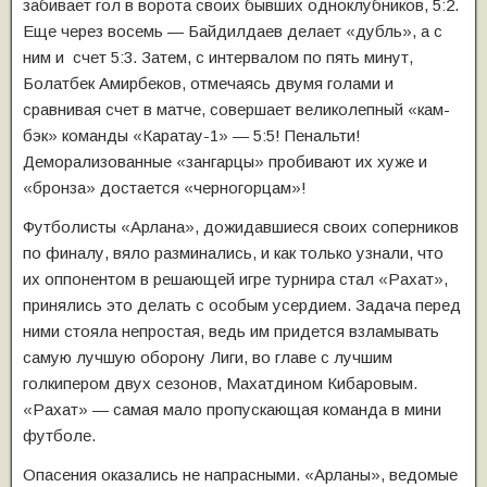
забивает гол в ворота своих бывших одноклубников, 5:2.
Еще через восемь — Байдилдаев делает «дубль», а с
ним и счет 5:3. Затем, с интервалом по пять минут,
Болатбек Амирбеков, отмечаясь двумя голами и
сравнивая счет в матче, совершает великолепный «кам-
бэк» команды «Каратау-1» — 5:5! Пенальти!
Деморализованные «зангарцы» пробивают их хуже и
«бронза» достается «черногорцам»!
Футболисты «Арлана», дожидавшиеся своих соперников
по финалу, вяло разминались, и как только узнали, что
их оппонентом в решающей игре турнира стал «Рахат»,
принялись это делать с особым усердием. Задача перед
ними стояла непростая, ведь им придется взламывать
самую лучшую оборону Лиги, во главе с лучшим
голкипером двух сезонов, Махатдином Кибаровым.
«Рахат» — самая мало пропускающая команда в мини
футболе.
Опасения оказались не напрасными. «Арланы», ведомые