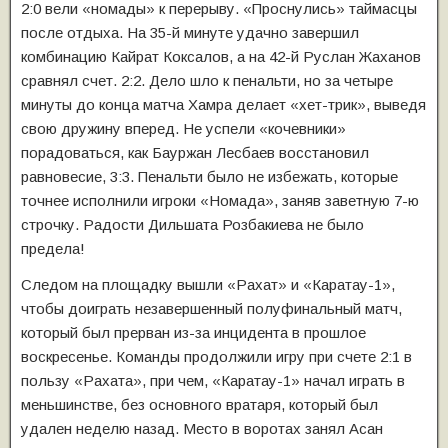
2:0 вели «номады» к перерыву. «Проснулись» таймасцы
после отдыха. На 35-й минуте удачно завершил
комбинацию Кайрат Коксалов, а на 42-й Руслан Жаханов
сравнял счет. 2:2. Дело шло к пенальти, но за четыре
минуты до конца матча Хамра делает «хет-трик», выведя
свою дружину вперед. Не успели «кочевники»
порадоваться, как Бауржан Лесбаев восстановил
равновесие, 3:3. Пенальти было не избежать, которые
точнее исполнили игроки «Номада», заняв заветную 7-ю
строчку. Радости Дильшата Розбакиева не было
предела!
Следом на площадку вышли «Рахат» и «Каратау-1»,
чтобы доиграть незавершенный полуфинальный матч,
который был прерван из-за инцидента в прошлое
воскресенье. Команды продолжили игру при счете 2:1 в
пользу «Рахата», при чем, «Каратау-1» начал играть в
меньшинстве, без основного вратаря, который был
удален неделю назад. Место в воротах занял Асан