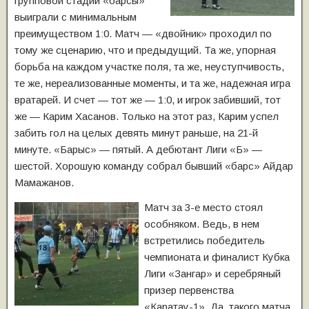
групповой стадии «барсы»
выиграли с минимальным
преимуществом 1:0. Матч — «двойник» проходил по
тому же сценарию, что и предыдущий. Та же, упорная
борьба на каждом участке поля, та же, неуступчивость,
те же, нереализованные моменты, и та же, надежная игра
вратарей. И счет — тот же — 1:0, и игрок забивший, тот
же — Карим Хасанов. Только на этот раз, Карим успел
забить гол на целых девять минут раньше, на 21-й
минуте. «Барыс» — пятый. А дебютант Лиги «Б» —
шестой. Хорошую команду собрал бывший «барс» Айдар
Мамажанов.
Матч за 3-е место стоял
особняком. Ведь, в нем
встретились победитель
чемпионата и финалист Кубка
Лиги «Зангар» и серебряный
призер первенства
«Каратау-1». Да, такого матча