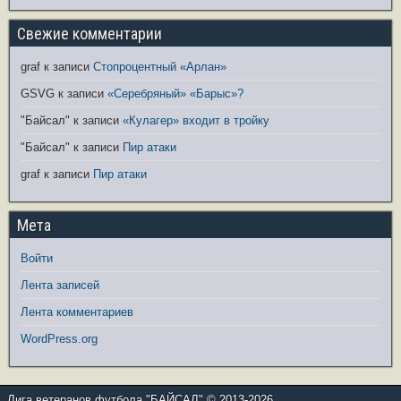
Свежие комментарии
graf
к записи
Стопроцентный «Арлан»
GSVG
к записи
«Серебряный» «Барыс»?
"Байсал"
к записи
«Кулагер» входит в тройку
"Байсал"
к записи
Пир атаки
graf
к записи
Пир атаки
Мета
Войти
Лента записей
Лента комментариев
WordPress.org
Лига ветеранов футбола "БАЙСАЛ" © 2013-2026