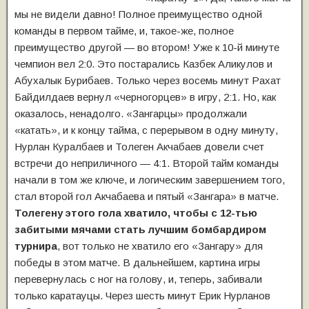
мы не видели давно! Полное преимущество одной
команды в первом тайме, и, такое-же, полное
преимущество другой — во втором! Уже к 10-й минуте
чемпион вел 2:0. Это постарались Казбек Аликулов и
Абухалык Бурибаев. Только через восемь минут Рахат
Байдилдаев вернул «черногорцев» в игру, 2:1. Но, как
оказалось, ненадолго. «Зангарцы» продолжали
«катать», и к концу тайма, с перерывом в одну минуту,
Нурлан Куралбаев и Толеген Акчабаев довели счет
встречи до неприличного — 4:1. Второй тайм команды
начали в том же ключе, и логическим завершением того,
стал второй гол Акчабаева и пятый «Зангара» в матче.
Толегену этого гола хватило, чтобы с 12-тью
забитыми мячами стать лучшим бомбардиром
турнира
, вот только не хватило его «Зангару» для
победы в этом матче. В дальнейшем, картина игры
перевернулась с ног на голову, и, теперь, забивали
только каратауцы. Через шесть минут Ерик Нурланов