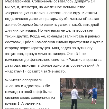
Мырзакеримов. Соперникам оставалось доиграть 14
минут, и, несмотря, на численное меньшинство,
«черногорцы» пытались навязать свою игру. К атакам
подключался даже их вратарь. Футболистам «Рахата»
же, необходимо было развить успех в такой, выгодной
для них, ситуации. Но мяч никак не шел в ворота ни
тех,ни других. Когда же, команды стали играть в равных
составах, Ербол Комсабаков сильно прострелил с аута в
сторону ворот каратауцев. Мяч, задев по пути ногу
защитника, юркнул мимо голкипера. Счет 3:1 не
изменился до финального свистка. «Рахат», впервые за
два года, выходит в финал одного из соревнований! А
«Каратау-1» сразится за 3-е место.
5-6 места оспаривали
«Барыс» и «Достар». Обе
команды в плей-офф были
сильнее своих соперников из
группы 1. А ранее, на