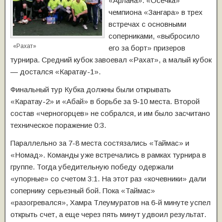
«Арлана». «Осечка»
чемпиона «Зангара» в трех
встречах с основными
соперниками, «выбросило
«Рахат»
его за борт» призеров
турнира. Средний кубок завоевал «Рахат», а малый кубок
— достался «Каратау-1».
Финальный тур Кубка должны были открывать
«Каратау-2» и «Абай» в борьбе за 9-10 места. Второй
состав «черногорцев» не собрался, и им было засчитано
техническое поражение 0:3.
Параллельно за 7-8 места состязались «Таймас» и
«Номад». Команды уже встречались в рамках турнира в
группе. Тогда убедительную победу одержали
«упорные» со счетом 3:1. На этот раз «кочевники» дали
сопернику серьезный бой. Пока «Таймас»
«разогревался», Хамра Тлеумуратов на 6-й минуте успел
открыть счет, а еще через пять минут удвоил результат.