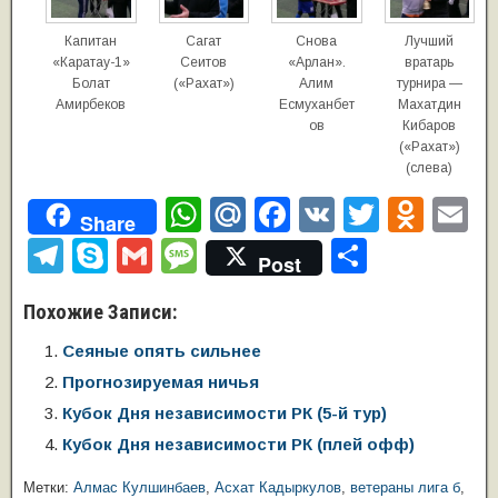
Капитан
Сагат
Снова
Лучший
«Каратау-1»
Сеитов
«Арлан».
вратарь
Болат
(«Рахат»)
Алим
турнира —
Амирбеков
Есмуханбет
Махатдин
ов
Кибаров
(«Рахат»)
(слева)
W
M
F
V
T
O
E
Share
h
ail
a
K
wi
d
m
T
S
G
M
О
Post
at
.R
c
tt
n
ai
el
ky
m
e
т
Похожие Записи:
s
u
e
er
o
e
p
ail
ss
п
A
b
kl
Сеяные опять сильнее
gr
e
a
р
Прогнозируемая ничья
p
o
a
a
g
а
Кубок Дня независимости РК (5-й тур)
p
o
ss
m
e
в
Кубок Дня независимости РК (плей офф)
k
ni
и
Метки:
Алмас Кулшинбаев
,
Асхат Кадыркулов
,
ветераны лига б
,