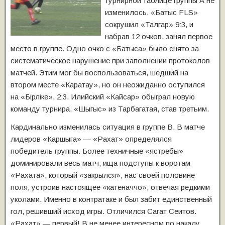
турнирной таблице группы А не
изменилось. «Батыс FLS»
сокрушил «Талгар» 9:3, и
набрав 12 очков, занял первое
место в группе. Одно очко с «Батыса» было снято за
систематическое нарушение при заполнении протоколов
матчей.
Этим мог бы воспользоваться, шедший на
втором месте «Каратау», но он неожиданно оступился
на «Бiрлiке», 2:3. Илийский «Кайсар» обыграл новую
команду турнира, «Шыгыс» из Тарбагатая, став третьим.
Кардинально изменилась ситуация в группе В. В матче
лидеров «Каршыга» — «Рахат» определялся
победитель группы. Более техничные «ястребы»
доминировали весь матч, ища подступы к воротам
«Рахата», который «закрылся», нас своей половине
поля, устроив настоящее «катеначчо», отвечая редкими
уколами. Именно в контратаке и был забит единственный
гол, решивший исход игры. Отличился Сагат Сеитов.
«Рахат» — первый! В не менее интересном по накалу