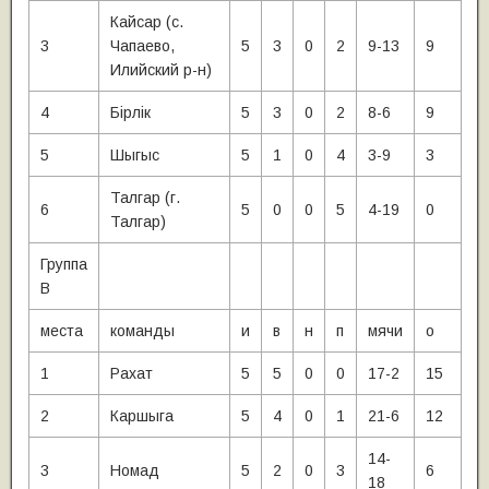
Кайсар (с.
3
Чапаево,
5
3
0
2
9-13
9
Илийский р-н)
4
Бiрлiк
5
3
0
2
8-6
9
5
Шыгыс
5
1
0
4
3-9
3
Талгар (г.
6
5
0
0
5
4-19
0
Талгар)
Группа
В
места
команды
и
в
н
п
мячи
о
1
Рахат
5
5
0
0
17-2
15
2
Каршыга
5
4
0
1
21-6
12
14-
3
Номад
5
2
0
3
6
18