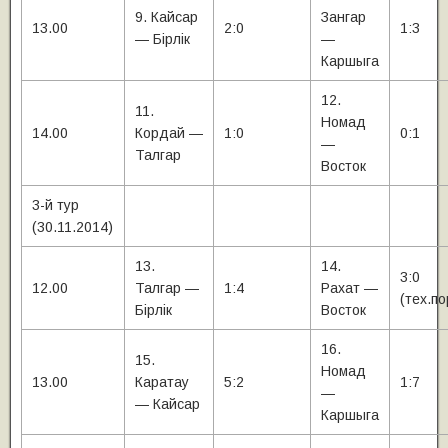
9. Кайсар
Зангар
13.00
2:0
1:3
— Бiрлiк
—
Каршыга
12.
11.
Номад
14.00
Кордай —
1:0
0:1
—
Талгар
Восток
3-й тур
(30.11.2014)
13.
14.
3:0
12.00
Талгар —
1:4
Рахат —
(тех.по
Бiрлiк
Восток
16.
15.
Номад
13.00
Каратау
5:2
1:7
—
— Кайсар
Каршыга