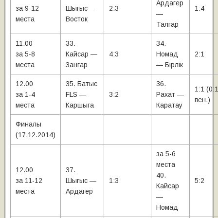
Ардагер
за 9-12
Шыгыс —
2:3
1:4
—
места
Восток
Талгар
11.00
33.
34.
за 5-8
Кайсар —
4:3
Номад
2:1
места
Зангар
— Бiрлiк
12.00
35. Батыс
36.
1:1 (0:
за 1-4
FLS —
3:2
Рахат —
пен.)
места
Каршыга
Каратау
Финалы
(17.12.2014)
за 5-6
места
12.00
37.
40.
за 11-12
Шыгыс —
1:3
5:2
Кайсар
места
Ардагер
—
Номад