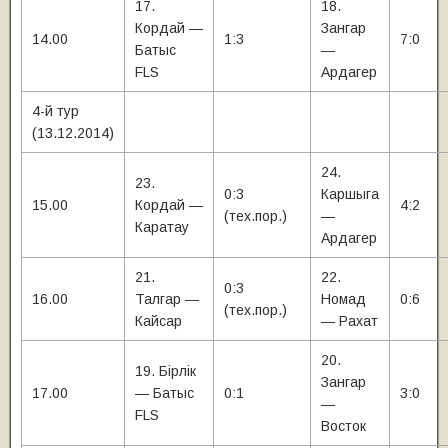
17.
18.
Кордай —
Зангар
14.00
1:3
7:0
Батыс
—
FLS
Ардагер
4-й тур
(13.12.2014)
24.
23.
0:3
Каршыга
15.00
Кордай —
4:2
(тех.пор.)
—
Каратау
Ардагер
21.
22.
0:3
16.00
Талгар —
Номад
0:6
(тех.пор.)
Кайсар
— Рахат
20.
19. Бiрлiк
Зангар
17.00
— Батыс
0:1
3:0
—
FLS
Восток