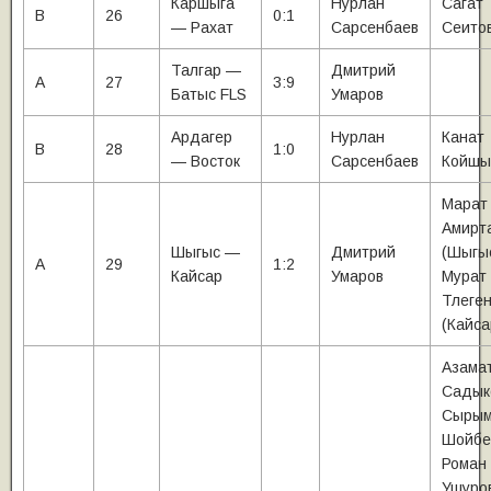
Каршыга
Нурлан
Сагат
В
26
0:1
— Рахат
Сарсенбаев
Сеито
Талгар —
Дмитрий
А
27
3:9
Батыс FLS
Умаров
Ардагер
Нурлан
Канат
В
28
1:0
— Восток
Сарсенбаев
Койшы
Марат
Амирт
Шыгыс —
Дмитрий
(Шыгыс
А
29
1:2
Кайсар
Умаров
Мурат
Тлеген
(Кайса
Азама
Садык
Сыры
Шойбе
Роман
Ушуро