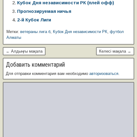
Кубок Дня независимости РК (плей офф)
p
o
a
a
g
а
Прогнозируемая ничья
p
o
ss
m
e
в
2-й Кубок Лиги
k
ni
и
Метки:
ветераны лига б
,
Кубок Дня независимости РК
,
футбол
ki
ть
Алматы
← Алдыңғы мақала
Келесі мақала →
Добавить комментарий
Для отправки комментария вам необходимо
авторизоваться
.