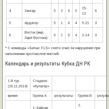
15-
4
Зангар
5
2
0
3
6
13
5
Ардагер
5
1
0
4
5-21
3
Восток (мкр.
6
5
1
0
4
2-14
3
Заря Востока)
* С команды «Батыс FLS» снято очко за нарушение при
заполнении протоколов матчей.
Календарь и результаты Кубка ДН РК
1-й тур
Стадион
(16.11.2014)
«Кулагер»
время
Группа А
результаты
Группа В
резуль
2.
1. Кайсар