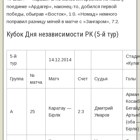
поединке «Ардагер», наконец-то, добился первой
победы, обыграв «Восток», 1:0. «Номад» немного
поправил разницу мячей в матче с «Зангаром», 7:2.
Кубок Дня независимости РК (5-й тур)
5-й
Стади
14.12.2014
тур
«Кула
№
Группа
Матч
Счет
Судья
Голы
матча
Арман
Косакб
Каратау —
Дмитрий
Бегай
А
25
2:3
Бiрлiк
Умаров
Артык
(оба 
Бiрлiк)