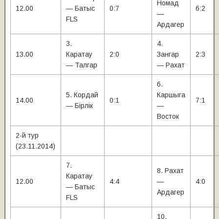
Номад
12.00
— Батыс
0:7
6:2
—
FLS
Ардагер
3.
4.
13.00
Каратау
2:0
Зангар
2:3
— Талгар
— Рахат
6.
5. Кордай
Каршыга
14.00
0:1
7:1
— Бiрлiк
—
Восток
2-й тур
(23.11.2014)
7.
8. Рахат
Каратау
12.00
4:4
—
4:0
— Батыс
Ардагер
FLS
10.