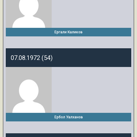
Ергали Каликов
07.08.1972 (54)
Ербол Уалханов