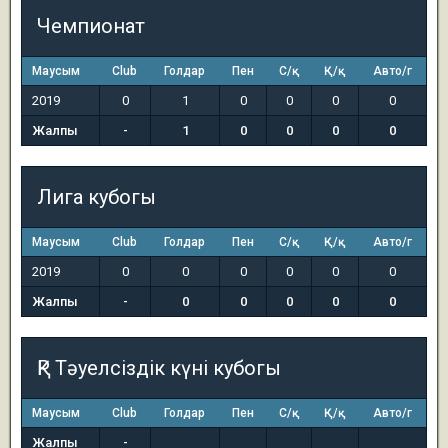
Чемпионат
Маусым
Club
Голдар
Пен
С/қ
Қ/қ
Авто/г
2019
0
1
0
0
0
0
Жалпы
-
1
0
0
0
0
Лига кубогы
Маусым
Club
Голдар
Пен
С/қ
Қ/қ
Авто/г
2019
0
0
0
0
0
0
Жалпы
-
0
0
0
0
0
ҚР Тәуелсіздік күні кубогы
Маусым
Club
Голдар
Пен
С/қ
Қ/қ
Авто/г
Жалпы
-