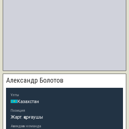
Александр Болотов
Ұлты
Казахстан
Позиция
Жарт. қорғаушы
Ағымдағы команда