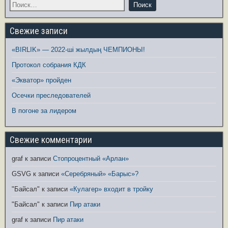
Свежие записи
«BIRLIK» — 2022-ші жылдың ЧЕМПИОНЫ!
Протокол собрания КДК
«Экватор» пройден
Осечки преследователей
В погоне за лидером
Свежие комментарии
graf
к записи
Стопроцентный «Арлан»
GSVG
к записи
«Серебряный» «Барыс»?
"Байсал"
к записи
«Кулагер» входит в тройку
"Байсал"
к записи
Пир атаки
graf
к записи
Пир атаки