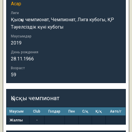
Асар
Лиги
Қысқы чемпионат, Чемпионат, Лига кубогы, ҚР
Тәуелсіздік күні кубогы
Маусымдар
2019
День рождения
28.11.1966
Возраст
59
Қысқы чемпионат
Маусым
Club
Голдар
Пен
С/қ
Қ/қ
Авто/г
Жалпы
-