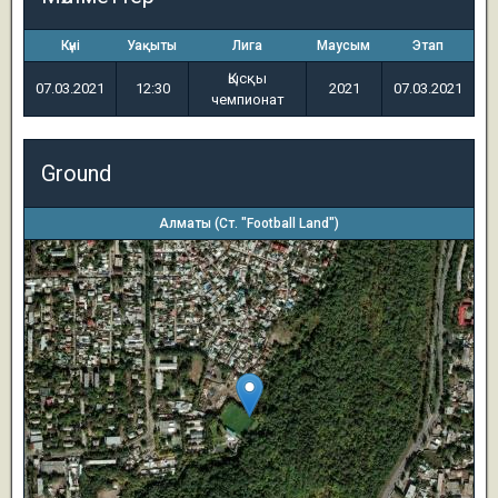
Күні
Уақыты
Лига
Маусым
Этап
Қысқы
07.03.2021
12:30
2021
07.03.2021
чемпионат
Ground
Алматы (Ст. "Football Land")