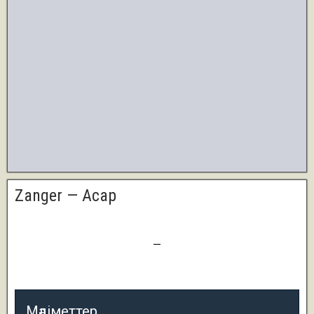
Zanger — Асар
4
—
0
Мәліметтер