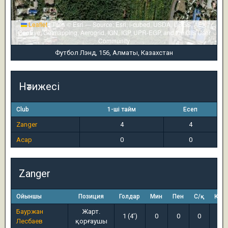
Leaflet
|
Tiles © Esri — Source: Esri, i-cubed, USDA, USGS, AEX,
GeoEye, Getmapping, Aerogrid, IGN, IGP, UPR-EGP, and the GIS User
Community
Футбол Лэнд, 156, Алматы, Казахстан
Нәтижесі
Club
1-ші тайм
Есеп
Zanger
4
4
Асар
0
0
Zanger
Ойыншы
Позиция
Голдар
Мин
Пен
С/қ
Қ/қ
Бауржан
Жарт.
1 (4')
0
0
0
0
Лесбаев
қорғаушы