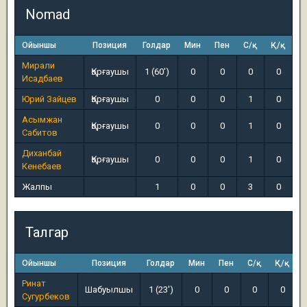
Nomad
Ойыншы
Позиция
Голдар
Мин
Пен
С/қ
Қ/қ
Мирали
Қорғаушы
1 (60')
0
0
0
0
Исадбаев
Юрий Зайцев
Қорғаушы
0
0
0
1
0
Асымжан
Қорғаушы
0
0
0
1
0
Сабитов
Диханбай
Қорғаушы
0
0
0
1
0
Кенебаев
Жалпы
1
0
0
3
0
Талгар
Ойыншы
Позиция
Голдар
Мин
Пен
С/қ
Қ/қ
Ринат
Шабуылшы
1 (23')
0
0
0
0
Сугурбеков