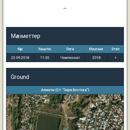
1
—
4
Мәліметтер
Күні
Уақыты
Лига
Маусым
Этап
23.09.2018
11:30
Чемпионат
2018
+
Ground
Алматы (Ст. "Заря Востока")