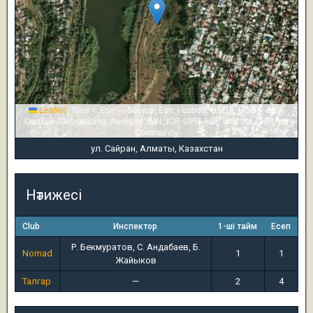
Leaflet
|
Tiles © Esri — Source: Esri, i-cubed, USDA, USGS, AEX,
GeoEye, Getmapping, Aerogrid, IGN, IGP, UPR-EGP, and the GIS User
Community
ул. Сайран, Алматы, Казахстан
Нәтижесі
Club
Инспектор
1-ші тайм
Есеп
Р. Бекмуратов, С. Андабаев, Б.
Nomad
1
1
Жайыков
Талгар
—
2
4