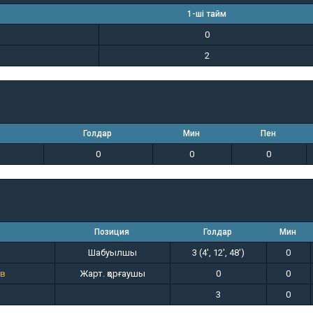
1-ші тайм
0
2
Голдар
Мин
Пен
0
0
0
Позиция
Голдар
Мин
Шабуылшы
3 (4', 12', 48')
0
ов
Жарт. қорғаушы
0
0
3
0