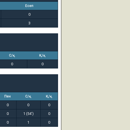
Есеп
0
3
С/қ
Қ/қ
0
0
Пен
С/қ
Қ/қ
0
0
0
0
1 (54')
0
0
1
0