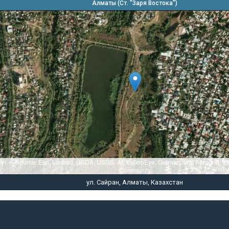
Алматы (Ст. "Заря Востока")
sri — Source: Esri, i-cubed, USDA, USGS, AEX, GeoEye, Getmapping, Aerogrid, I
Community
ул. Сайран, Алматы, Казахстан