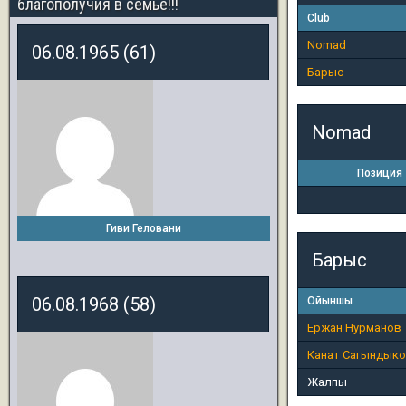
благополучия в семье!!!
Club
Nomad
06.08.1965 (61)
Барыс
Nomad
Позиция
Гиви Геловани
Барыс
06.08.1968 (58)
Ойыншы
Ержан Нурманов
Канат Сагындык
Жалпы