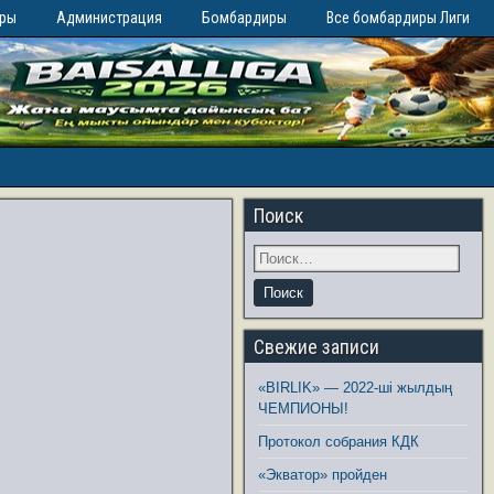
иры
Администрация
Бомбардиры
Все бомбардиры Лиги
Поиск
Свежие записи
«BIRLIK» — 2022-ші жылдың
ЧЕМПИОНЫ!
Протокол собрания КДК
«Экватор» пройден