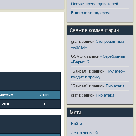
Осечки преследователей
В погоне за лидером
Свежие комментарии
graf
к записи
Стопроцентный
«Арлан»
GSVG
к записи
«Серебряный»
«Барыс»?
"Байсал"
к записи
«Кулагер»
входит в тройку
"Байсал"
к записи
Пир атаки
Маусым
Этап
graf
к записи
Пир атаки
2018
+
Мета
Войти
Лента записей