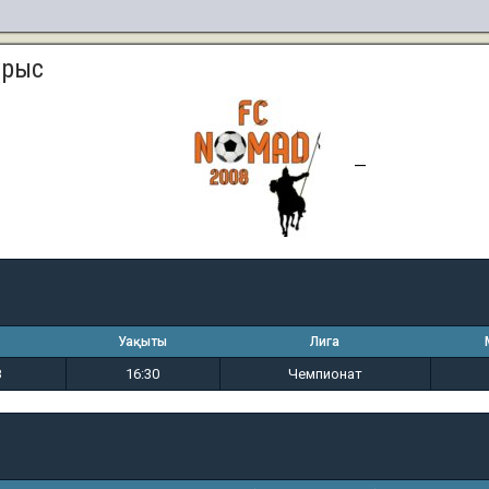
арыс
0
3
—
Уақыты
Лига
8
16:30
Чемпионат