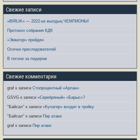
Свежие записи
«BIRLIK» — 2022-ші жылдың ЧЕМПИОНЫ!
Протокол собрания КДК
«Экватор» пройден
Осечки преследователей
В погоне за лидером
Свежие комментарии
graf
к записи
Стопроцентный «Арлан»
GSVG
к записи
«Серебряный» «Барыс»?
"Байсал"
к записи
«Кулагер» входит в тройку
"Байсал"
к записи
Пир атаки
graf
к записи
Пир атаки