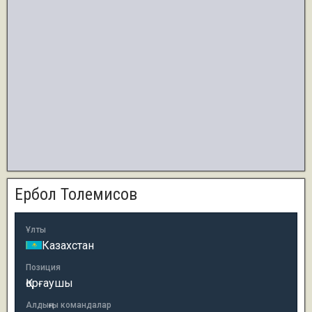
Ербол Толемисов
Ұлты
Казахстан
Позиция
Қорғаушы
Алдыңғы командалар