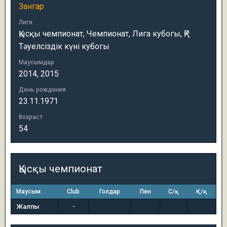
Зангар
Лиги
Қысқы чемпионат, Чемпионат, Лига кубогы, ҚР
Тәуелсіздік күні кубогы
Маусымдар
2014, 2015
День рождения
23.11.1971
Возраст
54
Қысқы чемпионат
Маусым
Club
Голдар
Пен
С/қ
Қ/қ
Жалпы
-