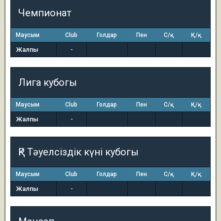
Чемпионат
Маусым
Club
Голдар
Пен
С/қ
Қ/қ
Жалпы
-
Лига кубогы
Маусым
Club
Голдар
Пен
С/қ
Қ/қ
Жалпы
-
ҚР Тәуелсіздік күні кубогы
Маусым
Club
Голдар
Пен
С/қ
Қ/қ
Жалпы
-