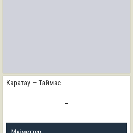
Каратау — Таймас
1
—
7
Мәліметтер