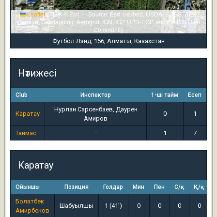
Leaflet
|
Tiles © Esri — Source: Esri, i-cubed, USDA, USGS, AEX,
GeoEye, Getmapping, Aerogrid, IGN, IGP, UPR-EGP, and the GIS User
Community
Футбол Лэнд, 156, Алматы, Казахстан
Нәтижесі
Club
Инспектор
1-ші тайм
Есеп
Нурлан Сарсенбаев, Даурен
Каратау
0
1
Амиров
Таймас
—
1
7
Каратау
Ойыншы
Позиция
Голдар
Мин
Пен
С/қ
Қ/қ
Болатбек
Шабуылшы
1 (41')
0
0
0
0
Амирбеков