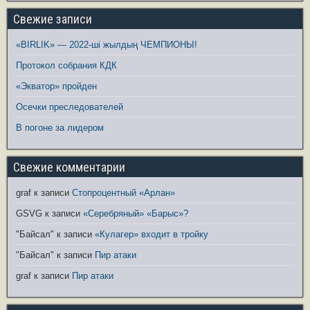
Свежие записи
«BIRLIK» — 2022-ші жылдың ЧЕМПИОНЫ!
Протокол собрания КДК
«Экватор» пройден
Осечки преследователей
В погоне за лидером
Свежие комментарии
graf
к записи
Стопроцентный «Арлан»
GSVG
к записи
«Серебряный» «Барыс»?
"Байсал"
к записи
«Кулагер» входит в тройку
"Байсал"
к записи
Пир атаки
graf
к записи
Пир атаки