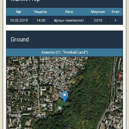
Күні
Уақыты
Лига
Маусым
Этап
10.02.2019
14:00
Қысқы чемпионат
2019
+
Ground
Алматы (Ст. "Football Land")