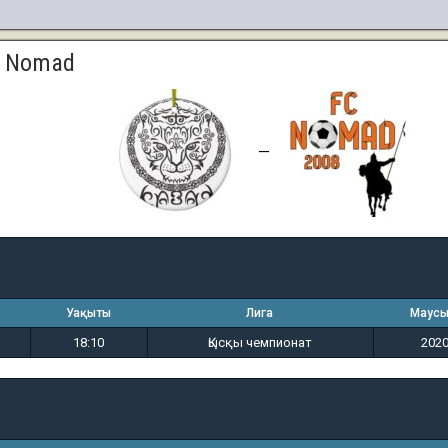
— Nomad
2
2
—
Уақыты
Лига
Маус
18:10
Қысқы чемпионат
202