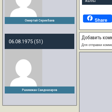
Жалпы
Share
Омиртай Серикбаев
Добавить ком
06.08.1975 (51)
Для отправки комм
Рахимжан Саидназаров