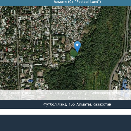
Алматы (Ст. "Football Land")
sri — Source: Esri, i-cubed, USDA, USGS, AEX, GeoEye, Getmapping, Aerogrid, I
Community
Футбол Лэнд, 156, Алматы, Казахстан