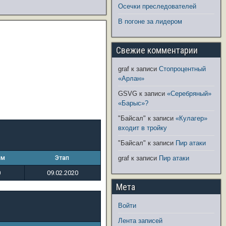
Осечки преследователей
В погоне за лидером
Свежие комментарии
graf
к записи
Стопроцентный
«Арлан»
GSVG
к записи
«Серебряный»
«Барыс»?
"Байсал"
к записи
«Кулагер»
входит в тройку
"Байсал"
к записи
Пир атаки
ым
Этап
graf
к записи
Пир атаки
0
09.02.2020
Мета
Войти
Лента записей