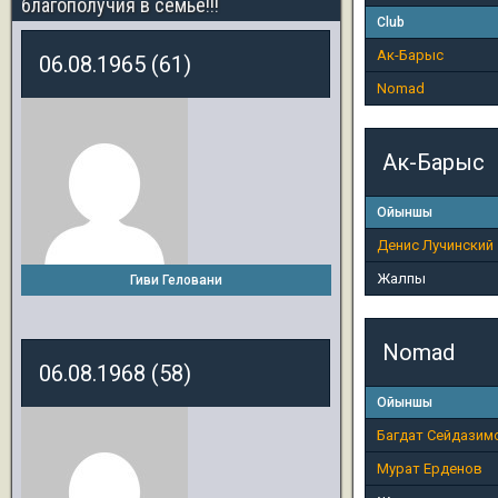
благополучия в семье!!!
Club
Ак-Барыс
06.08.1965 (61)
Nomad
Ак-Барыс
Ойыншы
Денис Лучинский
Жалпы
Гиви Геловани
Nomad
06.08.1968 (58)
Ойыншы
Багдат Сейдазим
Мурат Ерденов