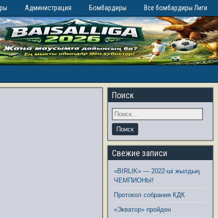
иры
Администрация
Бомбардиры
Все бомбардиры Лиги
Поиск
Свежие записи
«BIRLIK» — 2022-ші жылдың
ЧЕМПИОНЫ!
Протокол собрания КДК
«Экватор» пройден