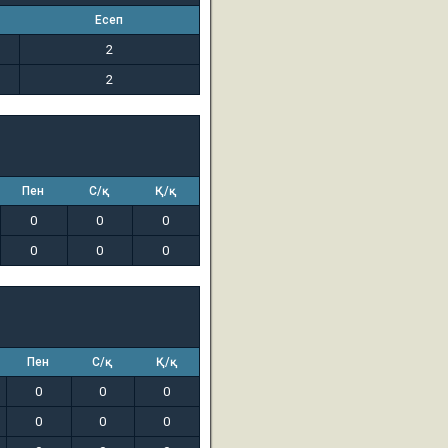
Есеп
2
2
Пен
С/қ
Қ/қ
0
0
0
0
0
0
Пен
С/қ
Қ/қ
0
0
0
0
0
0