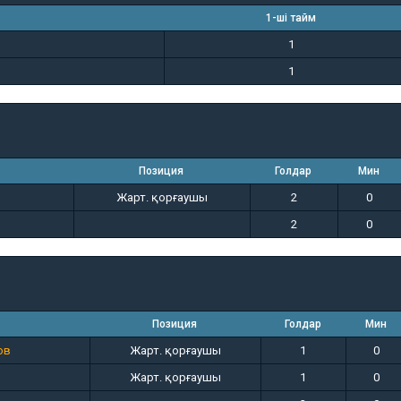
1-ші тайм
1
1
Позиция
Голдар
Мин
Жарт. қорғаушы
2
0
2
0
Позиция
Голдар
Мин
ов
Жарт. қорғаушы
1
0
Жарт. қорғаушы
1
0