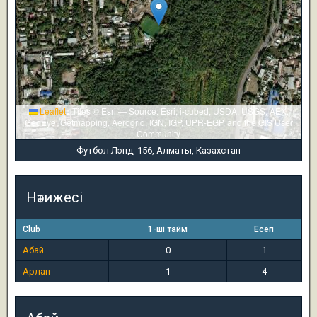
Leaflet
|
Tiles © Esri — Source: Esri, i-cubed, USDA, USGS, AEX,
GeoEye, Getmapping, Aerogrid, IGN, IGP, UPR-EGP, and the GIS User
Community
Футбол Лэнд, 156, Алматы, Казахстан
Нәтижесі
Club
1-ші тайм
Есеп
Абай
0
1
Арлан
1
4