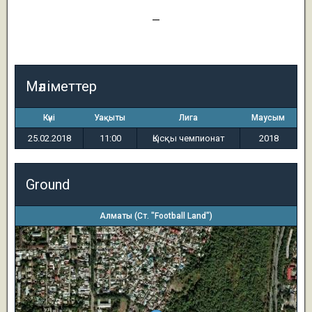
1
—
4
Мәліметтер
Күні
Уақыты
Лига
Маусым
25.02.2018
11:00
Қысқы чемпионат
2018
Ground
Алматы (Ст. "Football Land")