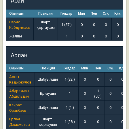
Абай
Ойыншы
Позиция
Голдар
Мин
Пен
С/қ
Қ/қ
Серик
Жарт.
1 (57')
0
0
0
0
Кабдуллаев
қорғаушы
Жалпы
1
0
0
0
0
Арлан
Ойыншы
Позиция
Голдар
Мин
Пен
С/қ
Қ/қ
Асхат
Шабуылшы
1 (32')
0
0
0
0
Кадыркулов
Абдрахман
1
Қорғаушы
1
0
0
0
Абдильдин
(50')
Кайрат
Шабуылшы
1 (1')
0
0
0
0
Оракбаев
Ерлан
Жарт.
1 (28')
0
0
0
0
Джахметов
қорғаушы