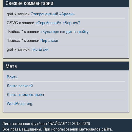
Свежие комментарии
graf
к записи
Стопроцентный «Арлан»
GSVG
к записи
«Серебряный» «Барыс»?
"Байсал"
к записи
«Кулагер» входит в тройку
"Байсал"
к записи
Пир атаки
graf
к записи
Пир атаки
Мета
Войти
Лента записей
Лента комментариев
WordPress.org
Лига ветеранов футбола "БАЙСАЛ" © 2013-2026
Все права защищены. При использовании материалов сайта,