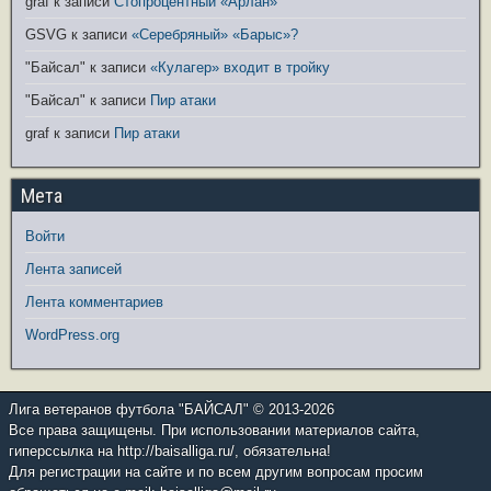
graf
к записи
Стопроцентный «Арлан»
GSVG
к записи
«Серебряный» «Барыс»?
"Байсал"
к записи
«Кулагер» входит в тройку
"Байсал"
к записи
Пир атаки
graf
к записи
Пир атаки
Мета
Войти
Лента записей
Лента комментариев
WordPress.org
Лига ветеранов футбола "БАЙСАЛ" © 2013-2026
Все права защищены. При использовании материалов сайта,
гиперссылка на http://baisalliga.ru/, обязательна!
Для регистрации на сайте и по всем другим вопросам просим