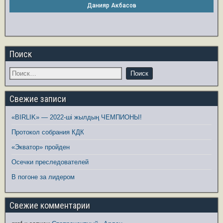
Данияр Акбасов
Поиск
Свежие записи
«BIRLIK» — 2022-ші жылдың ЧЕМПИОНЫ!
Протокол собрания КДК
«Экватор» пройден
Осечки преследователей
В погоне за лидером
Свежие комментарии