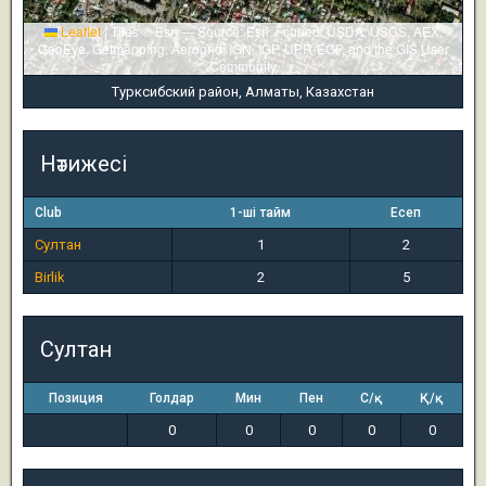
Leaflet
|
Tiles © Esri — Source: Esri, i-cubed, USDA, USGS, AEX,
GeoEye, Getmapping, Aerogrid, IGN, IGP, UPR-EGP, and the GIS User
Community
Турксибский район, Алматы, Казахстан
Нәтижесі
Club
1-ші тайм
Есеп
Султан
1
2
Birlik
2
5
Султан
Позиция
Голдар
Мин
Пен
С/қ
Қ/қ
0
0
0
0
0