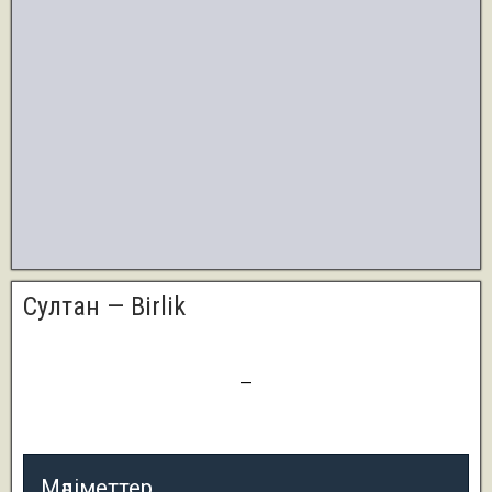
Султан — Birlik
2
—
5
Мәліметтер