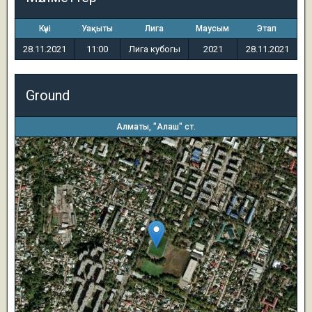
Күні
Уақыты
Лига
Маусым
Этап
28.11.2021
11:00
Лига кубогы
2021
28.11.2021
Ground
Алматы, "Алаш" ст.