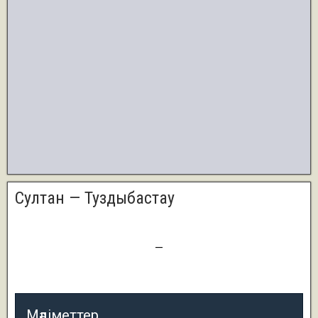
Султан — Туздыбастау
6
—
1
Мәліметтер