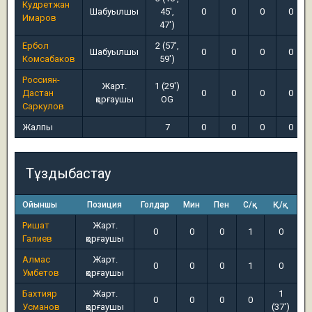
Кудретжан
Шабуылшы
45',
0
0
0
0
Имаров
47')
Ербол
2 (57',
Шабуылшы
0
0
0
0
Комсабаков
59')
Россиян-
Жарт.
1 (29')
Дастан
0
0
0
0
қорғаушы
OG
Саркулов
Жалпы
7
0
0
0
0
Тұздыбастау
Ойыншы
Позиция
Голдар
Мин
Пен
С/қ
Қ/қ
Ришат
Жарт.
0
0
0
1
0
Галиев
қорғаушы
Алмас
Жарт.
0
0
0
1
0
Умбетов
қорғаушы
Бахтияр
Жарт.
1
0
0
0
0
Усманов
қорғаушы
(37')