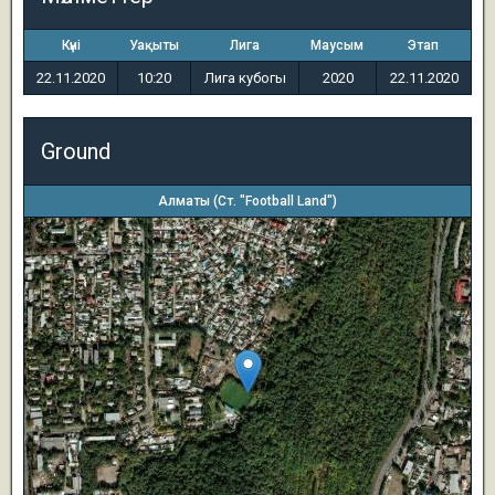
Күні
Уақыты
Лига
Маусым
Этап
22.11.2020
10:20
Лига кубогы
2020
22.11.2020
Ground
Алматы (Ст. "Football Land")