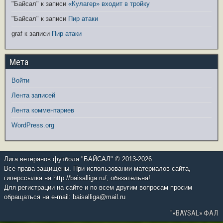
"Байсал"
к записи
«Кулагер» входит в тройку
"Байсал"
к записи
Пир атаки
graf
к записи
Пир атаки
Мета
Войти
Лента записей
Лента комментариев
WordPress.org
Лига ветеранов футбола "БАЙСАЛ" © 2013-2026
Все права защищены. При использовании материалов сайта,
гиперссылка на http://baisalliga.ru/, обязательна!
Для регистрации на сайте и по всем другим вопросам просим
обращаться на e-mail: baisalliga@mail.ru
"«BAYSAL» ФАЛ