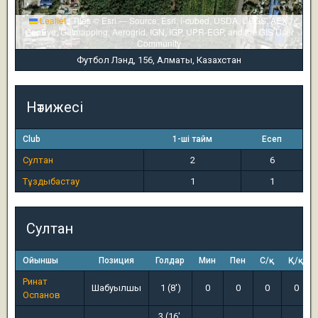
Leaflet
|
Tiles © Esri — Source: Esri, i-cubed, USDA, USGS, AEX,
GeoEye, Getmapping, Aerogrid, IGN, IGP, UPR-EGP, and the GIS User
Community
Футбол Лэнд, 156, Алматы, Казахстан
Нәтижесі
Club
1-ші тайм
Есеп
Султан
2
6
Тұздыбастау
1
1
Султан
Ойыншы
Позиция
Голдар
Мин
Пен
С/қ
Қ/қ
Ринат
Шабуылшы
1 (8')
0
0
0
0
Оспанов
3 (16',