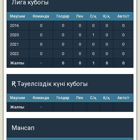
Лига кубогы
Маусым
Команда
Голдар
Пен
С/қ
Қ/қ
Авто/г
2016
0
0
0
0
0
0
2020
0
0
0
1
0
0
2021
0
0
0
0
0
0
2022
0
0
0
0
0
0
Жалпы
-
0
0
1
0
0
ҚР Тәуелсіздік күні кубогы
Маусым
Команда
Голдар
Пен
С/қ
Қ/қ
Авто/г
Жалпы
-
Мансап