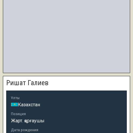
Ришат Галиев
Ұлты
Казахстан
Позиция
Жарт. қорғаушы
Дата рождения