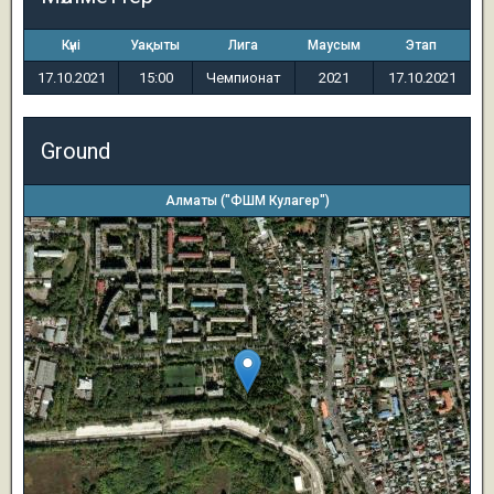
Күні
Уақыты
Лига
Маусым
Этап
17.10.2021
15:00
Чемпионат
2021
17.10.2021
Ground
Алматы ("ФШМ Кулагер")