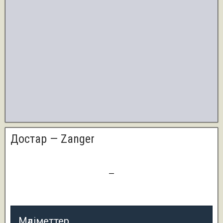
Достар — Zanger
0
—
7
Мәліметтер