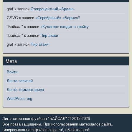
graf
к записи
Стопроцентный «Арлан»
GSVG
к записи
«Серебряный» «Барыс»?
"Байсал"
к записи
«Кулагер» входит в тройку
"Байсал"
к записи
Пир атаки
graf
к записи
Пир атаки
Мета
Войти
Лента записей
Лента комментариев
WordPress.org
Лига ветеранов футбола "БАЙСАЛ" © 2013-2026
Все права защищены. При использовании материалов сайта,
гиперссылка на http://baisalliga.ru/, обязательна!