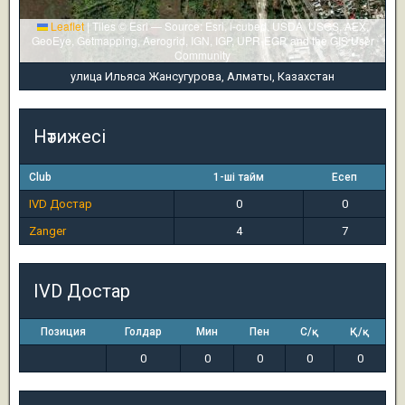
Leaflet
|
Tiles © Esri — Source: Esri, i-cubed, USDA, USGS, AEX,
GeoEye, Getmapping, Aerogrid, IGN, IGP, UPR-EGP, and the GIS User
Community
улица Ильяса Жансугурова, Алматы, Казахстан
Нәтижесі
Club
1-ші тайм
Есеп
IVD Достар
0
0
Zanger
4
7
IVD Достар
Позиция
Голдар
Мин
Пен
С/қ
Қ/қ
0
0
0
0
0