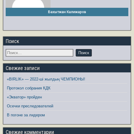
Бахытжан Калижаров
Поиск
Свежие записи
«BIRLIK» — 2022-ші жылдың ЧЕМПИОНЫ!
Протокол собрания КДК
«Экватор» пройден
Осечки преследователей
В погоне за лидером
Свежие комментарии