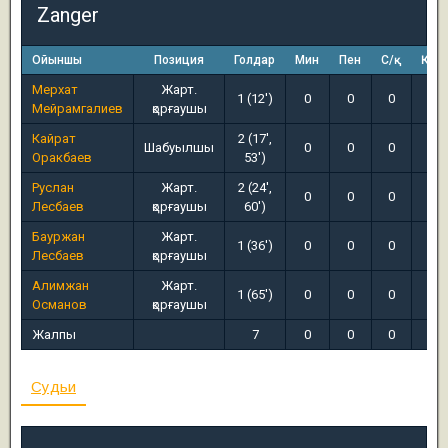
Zanger
Ойыншы
Позиция
Голдар
Мин
Пен
С/қ
Қ/қ
Мерхат
Жарт.
1 (12')
0
0
0
0
Мейрамгалиев
қорғаушы
Кайрат
2 (17',
Шабуылшы
0
0
0
0
Оракбаев
53')
Руслан
Жарт.
2 (24',
0
0
0
0
Лесбаев
қорғаушы
60')
Бауржан
Жарт.
1 (36')
0
0
0
0
Лесбаев
қорғаушы
Алимжан
Жарт.
1 (65')
0
0
0
0
Османов
қорғаушы
Жалпы
7
0
0
0
0
Судьи