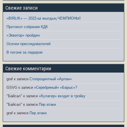
Свежие записи
«BIRLIK» — 2022-ші жылдың ЧЕМПИОНЫ!
Протокол собрания КДК
«Экватор» пройден
Осечки преследователей
В погоне за лидером
Свежие комментарии
graf
к записи
Стопроцентный «Арлан»
GSVG
к записи
«Серебряный» «Барыс»?
"Байсал"
к записи
«Кулагер» входит в тройку
"Байсал"
к записи
Пир атаки
graf
к записи
Пир атаки