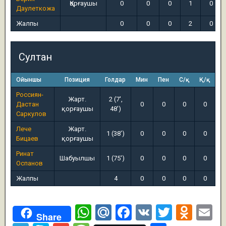
Қорғаушы
0
0
0
1
0
Даулеткожа
Жалпы
0
0
0
2
0
Султан
Ойыншы
Позиция
Голдар
Мин
Пен
С/қ
Қ/қ
Россиян-
Жарт.
2 (7',
Дастан
0
0
0
0
қорғаушы
48')
Саркулов
Лече
Жарт.
1 (38')
0
0
0
0
Бицаев
қорғаушы
Ринат
Шабуылшы
1 (75')
0
0
0
0
Оспанов
Жалпы
4
0
0
0
0
W
M
F
V
T
O
E
Share