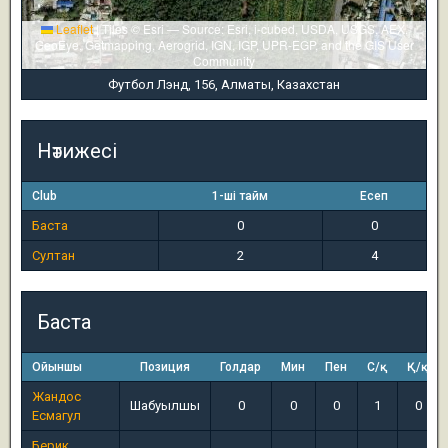
Leaflet
|
Tiles © Esri — Source: Esri, i-cubed, USDA, USGS, AEX,
GeoEye, Getmapping, Aerogrid, IGN, IGP, UPR-EGP, and the GIS User
Community
Футбол Лэнд, 156, Алматы, Казахстан
Нәтижесі
Club
1-ші тайм
Есеп
Баста
0
0
Султан
2
4
Баста
Ойыншы
Позиция
Голдар
Мин
Пен
С/қ
Қ/қ
Жандос
Шабуылшы
0
0
0
1
0
Есмагул
Берик