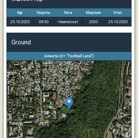
Күні
Уақыты
Лига
Маусым
Этап
25.10.2020
09:30
Чемпионат
2020
25.10.2020
Ground
Алматы (Ст. "Football Land")