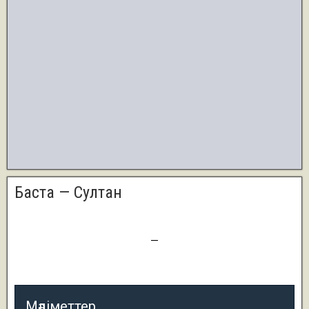
Баста — Султан
0
—
4
Мәліметтер