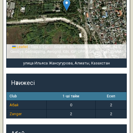
Leaflet
|
Tiles © Esri — Source: Esri, i-cubed, USDA, USGS, AEX,
GeoEye, Getmapping, Aerogrid, IGN, IGP, UPR-EGP, and the GIS User
Community
улица Ильяса Жансугурова, Алматы, Казахстан
Нәтижесі
Club
1-ші тайм
Есеп
Абай
0
2
Zanger
2
2