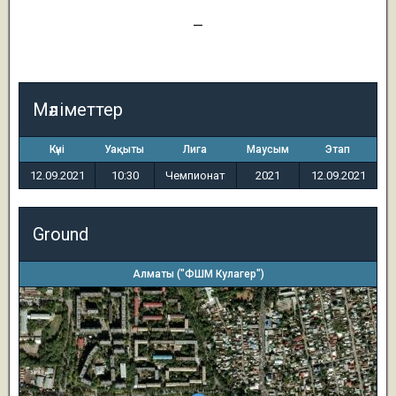
2
—
2
Мәліметтер
Күні
Уақыты
Лига
Маусым
Этап
12.09.2021
10:30
Чемпионат
2021
12.09.2021
Ground
Алматы ("ФШМ Кулагер")