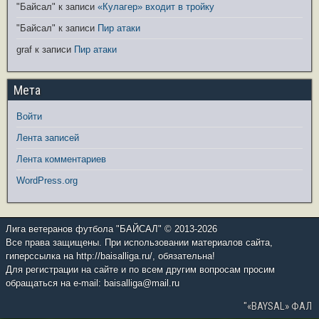
"Байсал"
к записи
«Кулагер» входит в тройку
"Байсал"
к записи
Пир атаки
graf
к записи
Пир атаки
Мета
Войти
Лента записей
Лента комментариев
WordPress.org
Лига ветеранов футбола "БАЙСАЛ" © 2013-2026
Все права защищены. При использовании материалов сайта,
гиперссылка на http://baisalliga.ru/, обязательна!
Для регистрации на сайте и по всем другим вопросам просим
обращаться на e-mail: baisalliga@mail.ru
"«BAYSAL» ФАЛ