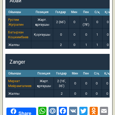
Абай
Ойыншы
Позиция
Голдар
Мин
Пен
С/қ
Қ/қ
Рустем
Жарт.
1
2 (66')
0
0
0
Жугралин
қорғаушы
(78')
Батырхан
Қорғаушы
0
0
0
1
0
Кошкимбаев
Жалпы
2
0
1
1
0
Zanger
Ойыншы
Позиция
Голдар
Мин
Пен
С/қ
Қ/қ
Мерхат
Жарт.
2 (16',
0
0
0
0
Мейрамгалиев
қорғаушы
36')
Жалпы
2
0
0
0
0
W
M
F
V
T
O
E
Share