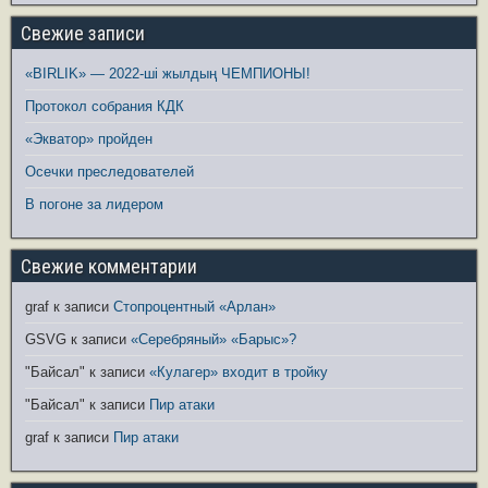
Свежие записи
«BIRLIK» — 2022-ші жылдың ЧЕМПИОНЫ!
Протокол собрания КДК
«Экватор» пройден
Осечки преследователей
В погоне за лидером
Свежие комментарии
graf
к записи
Стопроцентный «Арлан»
GSVG
к записи
«Серебряный» «Барыс»?
"Байсал"
к записи
«Кулагер» входит в тройку
"Байсал"
к записи
Пир атаки
graf
к записи
Пир атаки