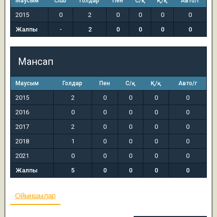
Маусым
Club
Голдар
Пен
С/қ
Қ/қ
Авто/г
2015
0
2
0
0
0
0
Жалпы
-
2
0
0
0
0
Мансап
Маусым
Голдар
Пен
С/қ
Қ/қ
Авто/г
2015
2
0
0
0
0
2016
0
0
0
0
0
2017
2
0
0
0
0
2018
1
0
0
0
0
2021
0
0
0
0
0
Жалпы
5
0
0
0
0
Ойыншылар