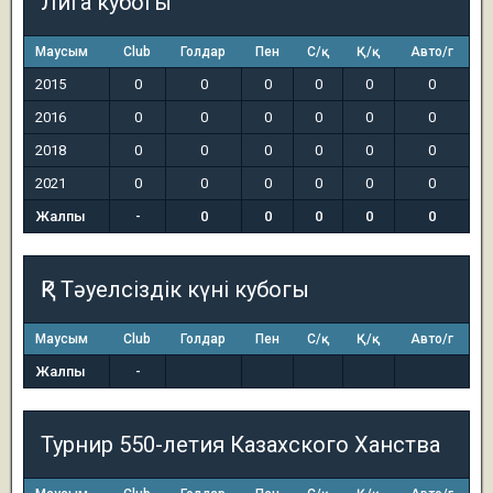
Лига кубогы
Маусым
Club
Голдар
Пен
С/қ
Қ/қ
Авто/г
2015
0
0
0
0
0
0
2016
0
0
0
0
0
0
2018
0
0
0
0
0
0
2021
0
0
0
0
0
0
Жалпы
-
0
0
0
0
0
ҚР Тәуелсіздік күні кубогы
Маусым
Club
Голдар
Пен
С/қ
Қ/қ
Авто/г
Жалпы
-
Турнир 550-летия Казахского Ханства