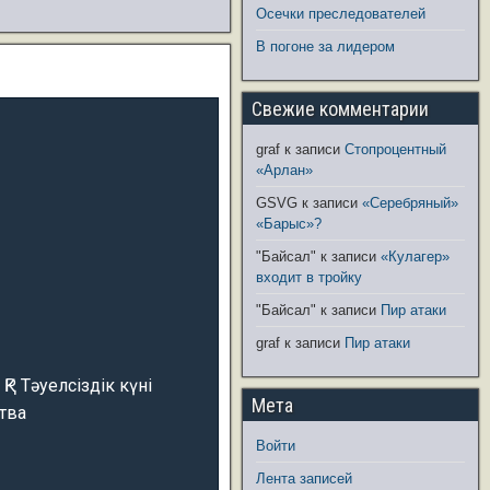
Осечки преследователей
В погоне за лидером
Свежие комментарии
graf
к записи
Стопроцентный
«Арлан»
GSVG
к записи
«Серебряный»
«Барыс»?
"Байсал"
к записи
«Кулагер»
входит в тройку
"Байсал"
к записи
Пир атаки
graf
к записи
Пир атаки
ҚР Тәуелсіздік күні
Мета
тва
Войти
Лента записей