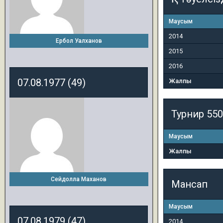
Маусым
2014
Ербол Уалханов
2015
2016
07.08.1977 (49)
Жалпы
Турнир 550
Маусым
Жалпы
Сейдолла Маханов
Мансап
Маусым
07.08.1979 (47)
2014