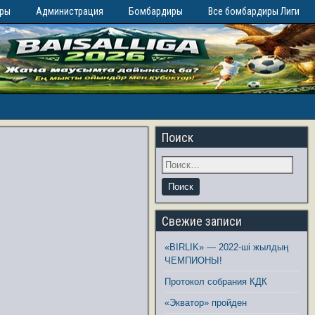
иры
Администрация
Бомбардиры
Все бомбардиры Лиги
Поиск
Свежие записи
«BIRLIK» — 2022-ші жылдың
ЧЕМПИОНЫ!
Протокол собрания КДК
«Экватор» пройден