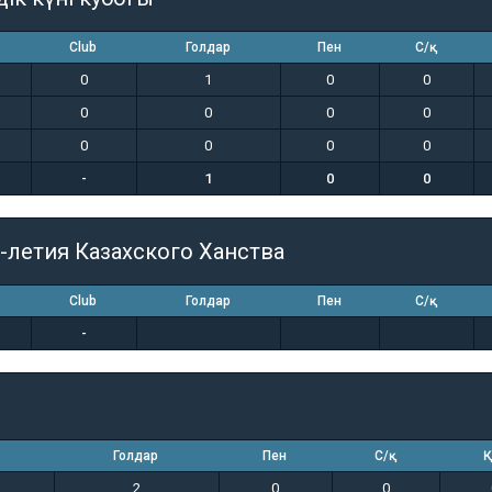
Club
Голдар
Пен
С/қ
0
1
0
0
0
0
0
0
0
0
0
0
-
1
0
0
-летия Казахского Ханства
Club
Голдар
Пен
С/қ
-
Голдар
Пен
С/қ
Қ
2
0
0