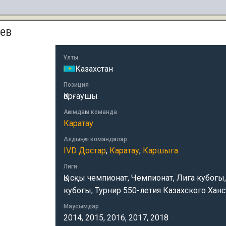
еев
Ұлты
Казахстан
Позиция
Қорғаушы
Ағымдағы команда
Каратау
Алдыңғы командалар
IVD Достар
,
Каратау
,
Каршыга
Лиги
Қысқы чемпионат, Чемпионат, Лига кубогы, 
кубогы, Турнир 550-летия Казахского Ханс
Маусымдар
2014, 2015, 2016, 2017, 2018