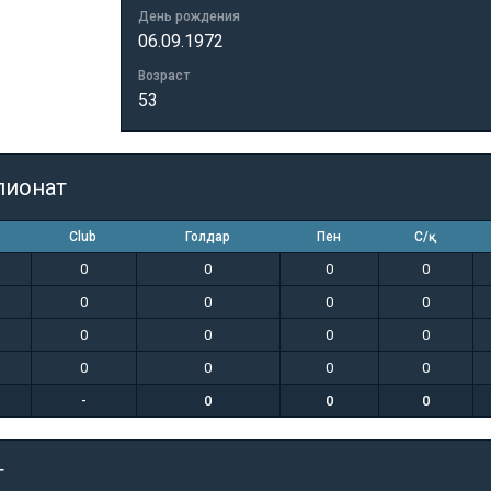
День рождения
06.09.1972
Возраст
53
пионат
Club
Голдар
Пен
С/қ
0
0
0
0
0
0
0
0
0
0
0
0
0
0
0
0
-
0
0
0
т