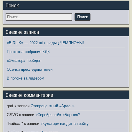
Поиск
Свежие записи
«BIRLIK» — 2022-ші жылдың ЧЕМПИОНЫ!
Протокол собрания КДК
«Экватор» пройден
Осечки преследователей
В погоне за лидером
Свежие комментарии
graf
к записи
Стопроцентный «Арлан»
GSVG
к записи
«Серебряный» «Барыс»?
"Байсал"
к записи
«Кулагер» входит в тройку