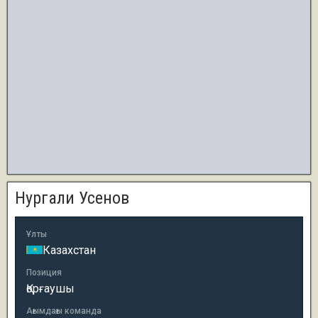
Нургали Усенов
Ұлты
Казахстан
Позиция
Қорғаушы
Ағымдағы команда