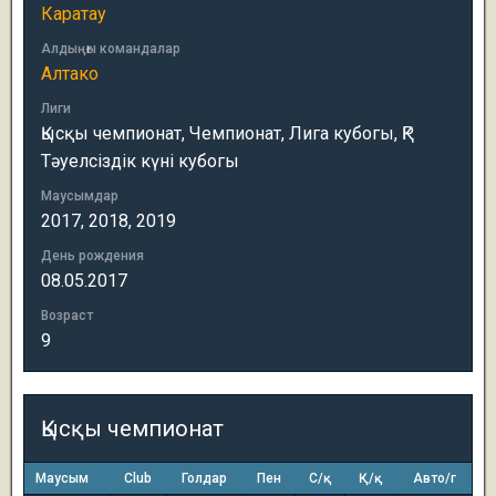
Каратау
Алдыңғы командалар
Алтако
Лиги
Қысқы чемпионат, Чемпионат, Лига кубогы, ҚР
Тәуелсіздік күні кубогы
Маусымдар
2017, 2018, 2019
День рождения
08.05.2017
Возраст
9
Қысқы чемпионат
Маусым
Club
Голдар
Пен
С/қ
Қ/қ
Авто/г