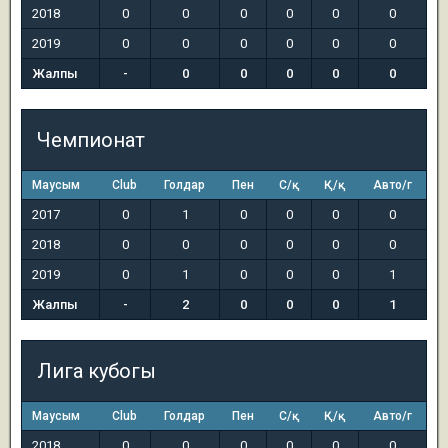
2018
0
0
0
0
0
0
2019
0
0
0
0
0
0
Жалпы
-
0
0
0
0
0
Чемпионат
Маусым
Club
Голдар
Пен
С/қ
Қ/қ
Авто/г
2017
0
1
0
0
0
0
2018
0
0
0
0
0
0
2019
0
1
0
0
0
1
Жалпы
-
2
0
0
0
1
Лига кубогы
Маусым
Club
Голдар
Пен
С/қ
Қ/қ
Авто/г
2018
0
0
0
0
0
0