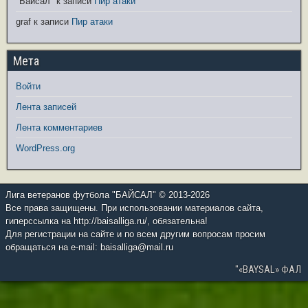
"Байсал"
к записи
Пир атаки
graf
к записи
Пир атаки
Мета
Войти
Лента записей
Лента комментариев
WordPress.org
Лига ветеранов футбола "БАЙСАЛ" © 2013-2026
Все права защищены. При использовании материалов сайта,
гиперссылка на http://baisalliga.ru/, обязательна!
Для регистрации на сайте и по всем другим вопросам просим
обращаться на e-mail: baisalliga@mail.ru
"«BAYSAL» ФАЛ