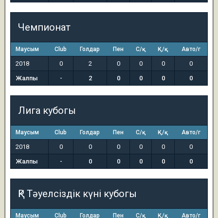
Чемпионат
Маусым
Club
Голдар
Пен
С/қ
Қ/қ
Авто/г
2018
0
2
0
0
0
0
Жалпы
-
2
0
0
0
0
Лига кубогы
Маусым
Club
Голдар
Пен
С/қ
Қ/қ
Авто/г
2018
0
0
0
0
0
0
Жалпы
-
0
0
0
0
0
ҚР Тәуелсіздік күні кубогы
Маусым
Club
Голдар
Пен
С/қ
Қ/қ
Авто/г