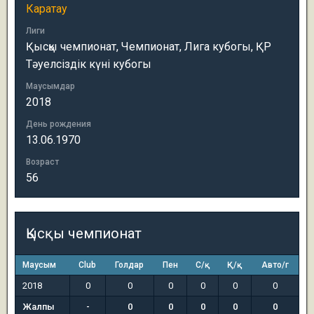
Каратау
Лиги
Қысқы чемпионат, Чемпионат, Лига кубогы, ҚР
Тәуелсіздік күні кубогы
Маусымдар
2018
День рождения
13.06.1970
Возраст
56
Қысқы чемпионат
Маусым
Club
Голдар
Пен
С/қ
Қ/қ
Авто/г
2018
0
0
0
0
0
0
Жалпы
-
0
0
0
0
0