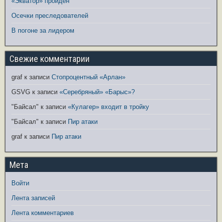
«Экватор» пройден
Осечки преследователей
В погоне за лидером
Свежие комментарии
graf
к записи
Стопроцентный «Арлан»
GSVG
к записи
«Серебряный» «Барыс»?
"Байсал"
к записи
«Кулагер» входит в тройку
"Байсал"
к записи
Пир атаки
graf
к записи
Пир атаки
Мета
Войти
Лента записей
Лента комментариев