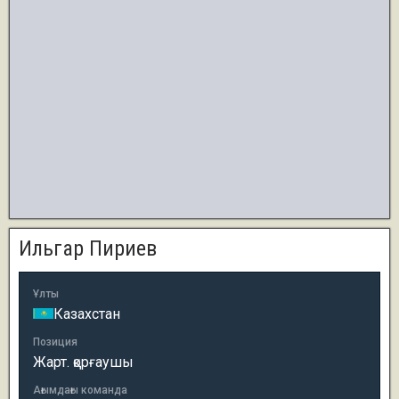
Ильгар Пириев
Ұлты
Казахстан
Позиция
Жарт. қорғаушы
Ағымдағы команда