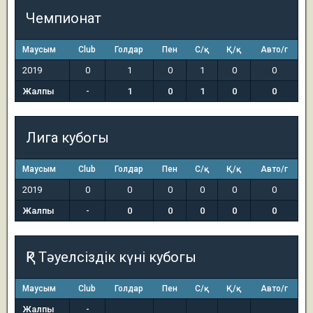
Чемпионат
Маусым
Club
Голдар
Пен
С/қ
Қ/қ
Авто/г
2019
0
1
0
1
0
0
Жалпы
-
1
0
1
0
0
Лига кубогы
Маусым
Club
Голдар
Пен
С/қ
Қ/қ
Авто/г
2019
0
0
0
0
0
0
Жалпы
-
0
0
0
0
0
ҚР Тәуелсіздік күні кубогы
Маусым
Club
Голдар
Пен
С/қ
Қ/қ
Авто/г
Жалпы
-