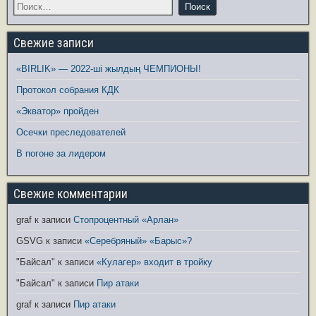
Свежие записи
«BIRLIK» — 2022-ші жылдың ЧЕМПИОНЫ!
Протокол собрания КДК
«Экватор» пройден
Осечки преследователей
В погоне за лидером
Свежие комментарии
graf
к записи
Стопроцентный «Арлан»
GSVG
к записи
«Серебряный» «Барыс»?
"Байсал"
к записи
«Кулагер» входит в тройку
"Байсал"
к записи
Пир атаки
graf
к записи
Пир атаки