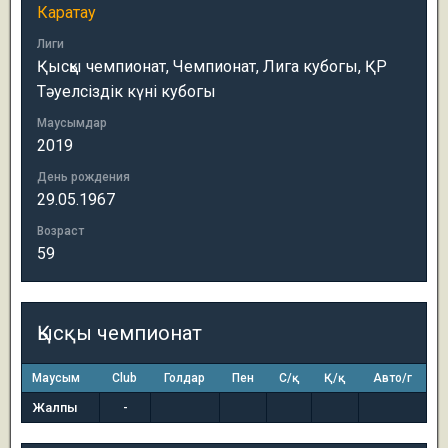
Каратау
Лиги
Қысқы чемпионат, Чемпионат, Лига кубогы, ҚР
Тәуелсіздік күні кубогы
Маусымдар
2019
День рождения
29.05.1967
Возраст
59
Қысқы чемпионат
Маусым
Club
Голдар
Пен
С/қ
Қ/қ
Авто/г
Жалпы
-