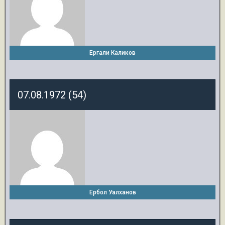
Ергали Каликов
07.08.1972 (54)
Ербол Уалханов