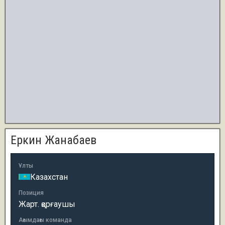
Еркин Жанабаев
Ұлты
Казахстан
Позиция
Жарт. қорғаушы
Ағымдағы команда