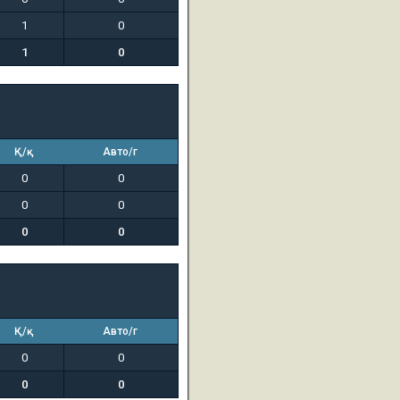
1
0
1
0
Қ/қ
Авто/г
0
0
0
0
0
0
Қ/қ
Авто/г
0
0
0
0