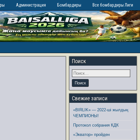
иры
Администрация
Бомбардиры
Все бомбардиры Лиги
Поиск
Свежие записи
«BIRLIK» — 2022-ші жылдың
ЧЕМПИОНЫ!
Протокол собрания КДК
«Экватор» пройден