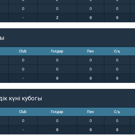
0
0
0
0
-
2
0
0
гы
Club
Голдар
Пен
С/қ
0
0
0
0
0
0
0
0
-
0
0
0
дік күні кубогы
Club
Голдар
Пен
С/қ
0
0
0
0
-
0
0
0