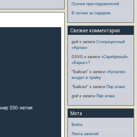
Осечки преследователей
В погоне за лидером
Свежие комментарии
graf
к записи
Стопроцентный
«Арлан»
GSVG
к записи
«Серебряный»
«Барыс»?
"Байсал"
к записи
«Кулагер»
входит в тройку
"Байсал"
к записи
Пир атаки
graf
к записи
Пир атаки
рнир 550-летия
Мета
Войти
Лента записей