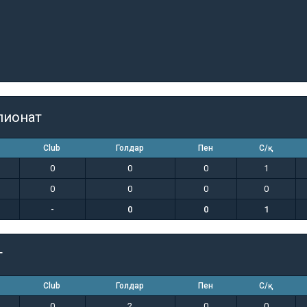
пионат
Club
Голдар
Пен
С/қ
0
0
0
1
0
0
0
0
-
0
0
1
т
Club
Голдар
Пен
С/қ
0
2
0
0