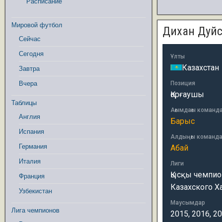
Расписание
Мировой футбол
Дихан Дуйс
Сейчас
Сегодня
Ұлты
Казахстан
Завтра
Вчера
Позиция
Қорғаушы
Таблицы
Ағымдағы команд
Англия
Барыс
Испания
Алдыңғы команд
Германия
Абай
Италия
Лиги
Қысқы чемпион
Франция
Казахского Х
Узбекистан
Маусымдар
Лига чемпионов
2015, 2016, 2