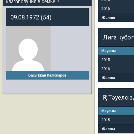
благополучия в семье!!!
2016
09.08.1972 (54)
Жалпы
Лига кубо
Маусым
2015
2016
Бахытжан Калижаров
Жалпы
ҚР Тәуелсіз
Маусым
2015
Жалпы