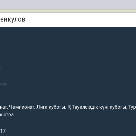
енкулов
а
алар
ат, Чемпионат, Лига кубогы, ҚР Тәуелсіздік күні кубогы, Ту
анства
017