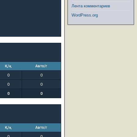
Лента комментариев
WordPress.org
Қ/қ
Авто/г
0
0
0
0
0
0
Қ/қ
Авто/г
0
0