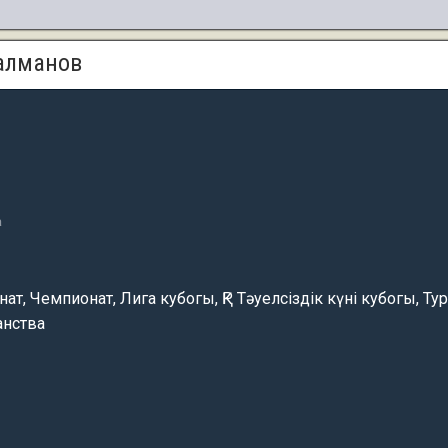
алманов
а
ат, Чемпионат, Лига кубогы, ҚР Тәуелсіздік күні кубогы, Ту
анства