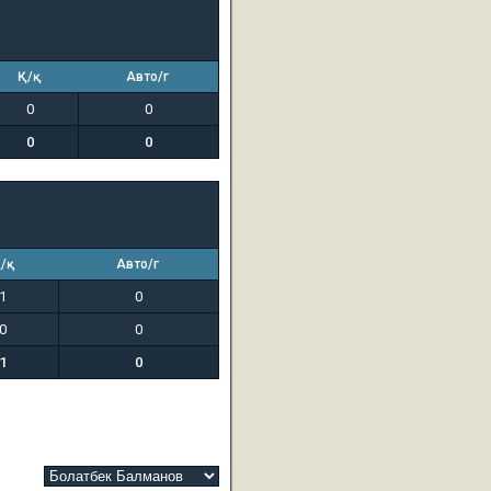
Қ/қ
Авто/г
0
0
0
0
/қ
Авто/г
1
0
0
0
1
0