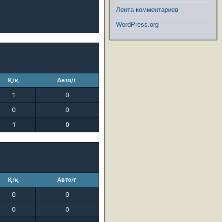
Лента комментариев
WordPress.org
Қ/қ
Авто/г
1
0
0
0
1
0
Қ/қ
Авто/г
0
0
0
0