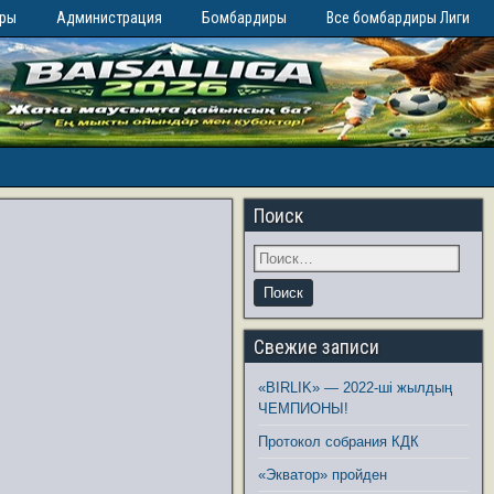
иры
Администрация
Бомбардиры
Все бомбардиры Лиги
Поиск
Свежие записи
«BIRLIK» — 2022-ші жылдың
ЧЕМПИОНЫ!
Протокол собрания КДК
«Экватор» пройден