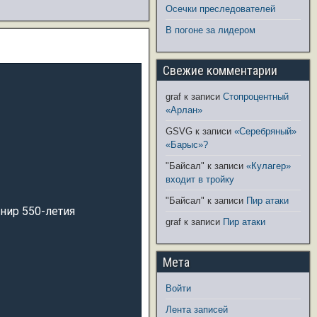
Осечки преследователей
В погоне за лидером
Свежие комментарии
graf
к записи
Стопроцентный
«Арлан»
GSVG
к записи
«Серебряный»
«Барыс»?
"Байсал"
к записи
«Кулагер»
входит в тройку
"Байсал"
к записи
Пир атаки
рнир 550-летия
graf
к записи
Пир атаки
Мета
Войти
Лента записей