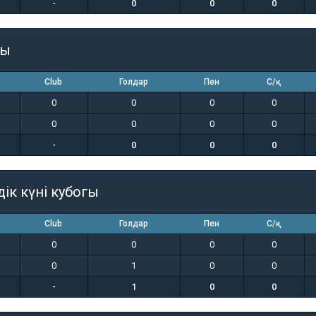
-
0
0
0
гы
Club
Голдар
Пен
С/қ
0
0
0
0
0
0
0
0
-
0
0
0
дік күні кубогы
Club
Голдар
Пен
С/қ
0
0
0
0
0
1
0
0
-
1
0
0