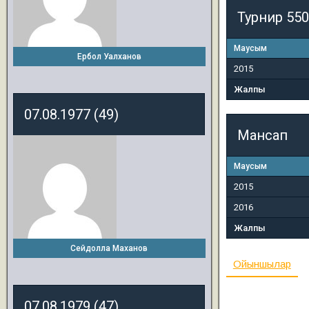
Турнир 550
Маусым
Ербол Уалханов
2015
Жалпы
07.08.1977 (49)
Мансап
Маусым
2015
2016
Жалпы
Сейдолла Маханов
Ойыншылар
07.08.1979 (47)