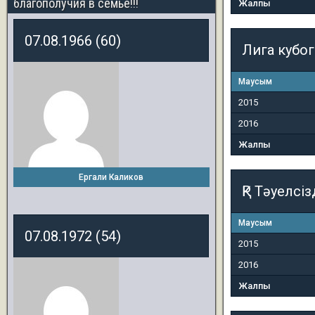
благополучия в семье!!!
Жалпы
07.08.1966 (60)
Лига кубо
Маусым
2015
2016
Жалпы
Ергали Каликов
ҚР Тәуелсіз
Маусым
07.08.1972 (54)
2015
2016
Жалпы