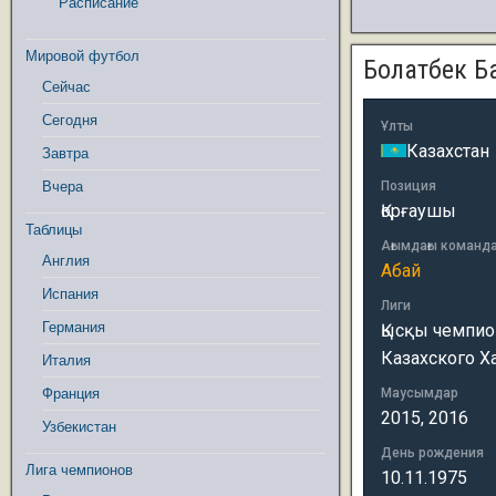
Расписание
Мировой футбол
Болатбек Б
Сейчас
Сегодня
Ұлты
Казахстан
Завтра
Вчера
Позиция
Қорғаушы
Таблицы
Ағымдағы команд
Англия
Абай
Испания
Лиги
Германия
Қысқы чемпион
Казахского Х
Италия
Франция
Маусымдар
2015, 2016
Узбекистан
День рождения
Лига чемпионов
10.11.1975