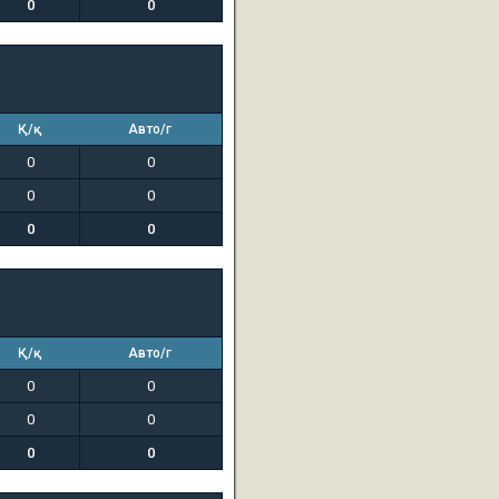
0
0
Қ/қ
Авто/г
0
0
0
0
0
0
Қ/қ
Авто/г
0
0
0
0
0
0