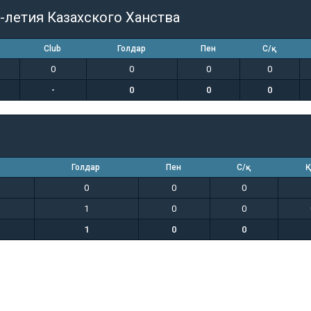
-летия Казахского Ханства
Club
Голдар
Пен
С/қ
0
0
0
0
-
0
0
0
Голдар
Пен
С/қ
Қ
0
0
0
1
0
0
1
0
0