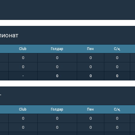
пионат
Club
Голдар
Пен
С/қ
0
0
0
0
0
0
0
0
-
0
0
0
т
Club
Голдар
Пен
С/қ
0
0
0
0
0
0
0
0