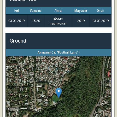
Күні
Уақыты
Лига
Маусым
Этап
Қысқы
03.03.2019
15:20
2019
03.03.2019
чемпионат
Ground
Алматы (Ст. "Football Land")