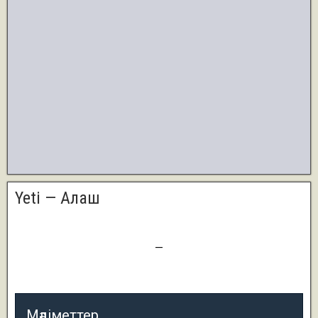
Yeti — Алаш
1
—
1
Мәліметтер