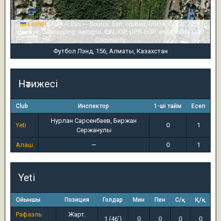
Leaflet
|
Tiles © Esri — Source: Esri, i-cubed, USDA, USGS, AEX,
GeoEye, Getmapping, Aerogrid, IGN, IGP, UPR-EGP, and the GIS User
Community
Футбол Лэнд, 156, Алматы, Казахстан
Нәтижесі
Club
Инспектор
1-ші тайм
Есеп
Нурлан Сарсенбаев, Биржан
Yeti
0
1
Сержанулы
Алаш
—
0
1
Yeti
Ойыншы
Позиция
Голдар
Мин
Пен
С/қ
Қ/қ
Рафаэль
Жарт.
1 (46')
0
0
0
0