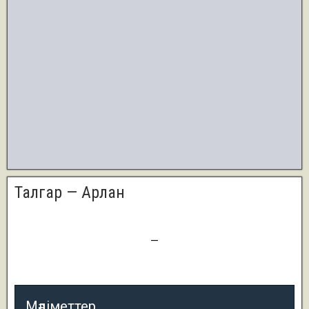
Талгар — Арлан
0
—
1
Мәліметтер