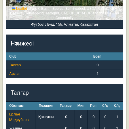
Leaflet
|
Tiles © Esri — Source: Esri, i-cubed, USDA, USGS, AEX,
GeoEye, Getmapping, Aerogrid, IGN, IGP, UPR-EGP, and the GIS User
Community
Футбол Лэнд, 156, Алматы, Казахстан
Нәтижесі
Club
Есеп
Талгар
0
Арлан
1
Талгар
Ойыншы
Позиция
Голдар
Мин
Пен
С/қ
Қ/қ
Ерлан
Қорғаушы
0
0
0
0
1
Медеубаев
Жалпы
0
0
0
0
1