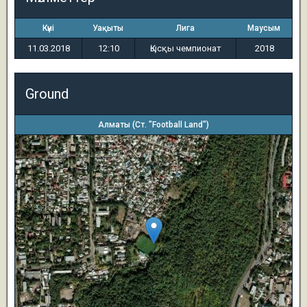
Күні
Уақыты
Лига
Маусым
11.03.2018
12:10
Қысқы чемпионат
2018
Ground
Алматы (Ст. "Football Land")