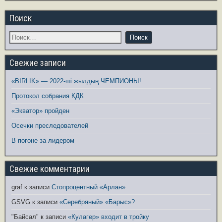
Поиск
Свежие записи
«BIRLIK» — 2022-ші жылдың ЧЕМПИОНЫ!
Протокол собрания КДК
«Экватор» пройден
Осечки преследователей
В погоне за лидером
Свежие комментарии
graf
к записи
Стопроцентный «Арлан»
GSVG
к записи
«Серебряный» «Барыс»?
"Байсал"
к записи
«Кулагер» входит в тройку