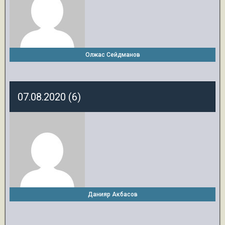
Олжас Сейдманов
07.08.2020 (6)
Данияр Акбасов