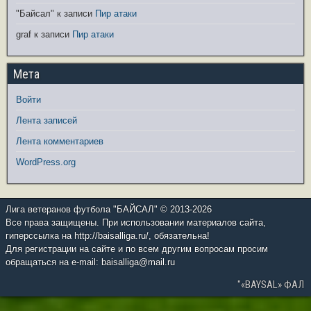
"Байсал"
к записи
Пир атаки
graf
к записи
Пир атаки
Мета
Войти
Лента записей
Лента комментариев
WordPress.org
Лига ветеранов футбола "БАЙСАЛ" © 2013-2026
Все права защищены. При использовании материалов сайта,
гиперссылка на http://baisalliga.ru/, обязательна!
Для регистрации на сайте и по всем другим вопросам просим
обращаться на e-mail: baisalliga@mail.ru
"«BAYSAL» ФАЛ