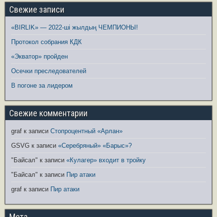
Свежие записи
«BIRLIK» — 2022-ші жылдың ЧЕМПИОНЫ!
Протокол собрания КДК
«Экватор» пройден
Осечки преследователей
В погоне за лидером
Свежие комментарии
graf
к записи
Стопроцентный «Арлан»
GSVG
к записи
«Серебряный» «Барыс»?
"Байсал"
к записи
«Кулагер» входит в тройку
"Байсал"
к записи
Пир атаки
graf
к записи
Пир атаки
Мета