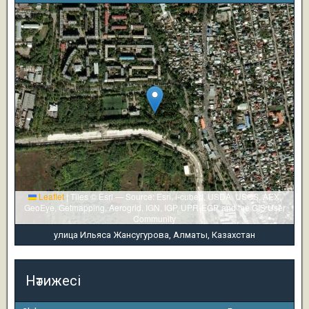
Leaflet
|
Tiles © Esri — Source: Esri, i-cubed, USDA, USGS, AEX,
GeoEye, Getmapping, Aerogrid, IGN, IGP, UPR-EGP, and the GIS User
Community
улица Ильяса Жансугурова, Алматы, Казахстан
Нәтижесі