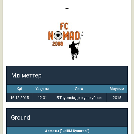
2
—
0
Мәліметтер
Күні
Уақыты
Лига
Маусым
16.12.2015
12:01
ҚР Тәуелсіздік күні кубогы
2015
Ground
Алматы ("ФШМ Кулагер")