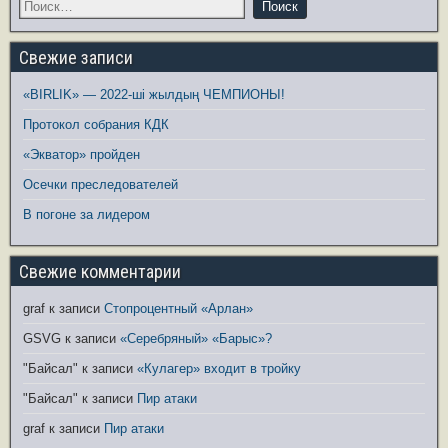
Свежие записи
«BIRLIK» — 2022-ші жылдың ЧЕМПИОНЫ!
Протокол собрания КДК
«Экватор» пройден
Осечки преследователей
В погоне за лидером
Свежие комментарии
graf
к записи
Стопроцентный «Арлан»
GSVG
к записи
«Серебряный» «Барыс»?
"Байсал"
к записи
«Кулагер» входит в тройку
"Байсал"
к записи
Пир атаки
graf
к записи
Пир атаки