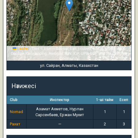
Leaflet
|
Tiles © Esri — Source: Esri, i-cubed, USDA, USGS, AEX,
GeoEye, Getmapping, Aerogrid, IGN, IGP, UPR-EGP, and the GIS User
Community
ул. Сайран, Алматы, Казахстан
Нәтижесі
Club
Инспектор
1-ші тайм
Есеп
Азамат Ахметов, Нурлан
Nomad
1
1
Сарсенбаев, Ержан Мухит
Рахат
—
2
3