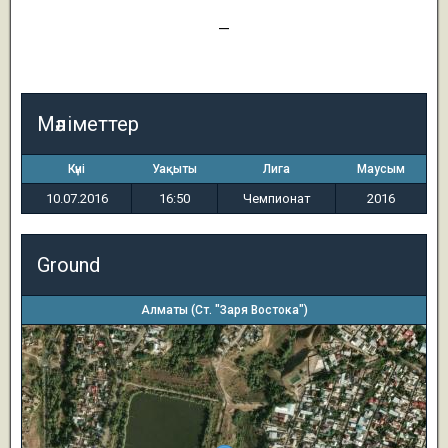
1
—
3
Мәліметтер
Күні
Уақыты
Лига
Маусым
10.07.2016
16:50
Чемпионат
2016
Ground
Алматы (Ст. "Заря Востока")