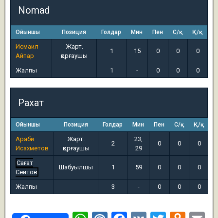
Nomad
Ойыншы
Позиция
Голдар
Мин
Пен
С/қ
Қ/қ
Исмаил
Жарт.
1
15
0
0
0
Айпар
қорғаушы
Жалпы
1
-
0
0
0
Рахат
Ойыншы
Позиция
Голдар
Мин
Пен
С/қ
Қ/қ
Араби
Жарт.
23,
2
0
0
0
Исахметов
қорғаушы
29
Сағат
Шабуылшы
1
59
0
0
0
Сеитов
Жалпы
3
-
0
0
0