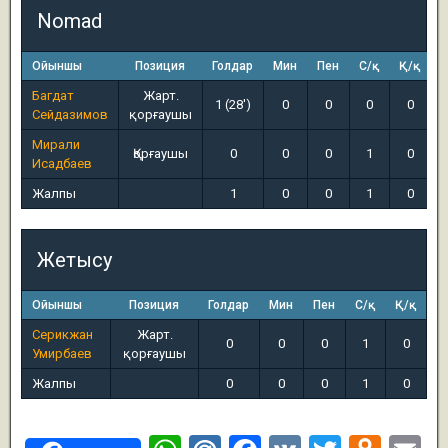
Nomad
Ойыншы
Позиция
Голдар
Мин
Пен
С/қ
Қ/қ
Багдат
Жарт.
1 (28')
0
0
0
0
Сейдазимов
қорғаушы
Мирали
Қорғаушы
0
0
0
1
0
Исадбаев
Жалпы
1
0
0
1
0
Жетысу
Ойыншы
Позиция
Голдар
Мин
Пен
С/қ
Қ/қ
Серикжан
Жарт.
0
0
0
1
0
Умирбаев
қорғаушы
Жалпы
0
0
0
1
0