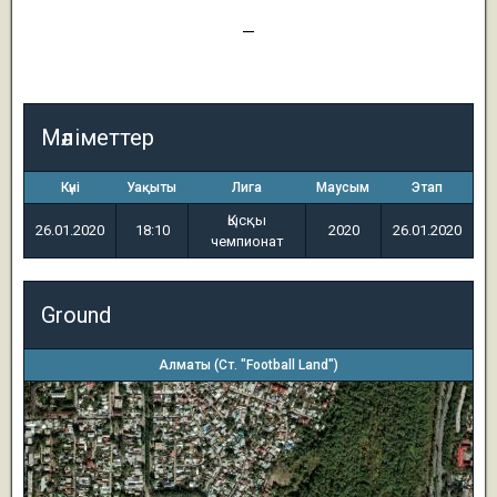
1
—
0
Мәліметтер
Күні
Уақыты
Лига
Маусым
Этап
Қысқы
26.01.2020
18:10
2020
26.01.2020
чемпионат
Ground
Алматы (Ст. "Football Land")