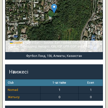
Leaflet
|
Tiles © Esri — Source: Esri, i-cubed, USDA, USGS, AEX,
GeoEye, Getmapping, Aerogrid, IGN, IGP, UPR-EGP, and the GIS User
Community
Футбол Лэнд, 156, Алматы, Казахстан
Нәтижесі
Club
1-ші тайм
Есеп
Nomad
1
1
Жетысу
0
0