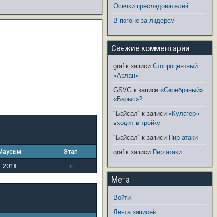
Осечки преследователей
В погоне за лидером
Свежие комментарии
graf
к записи
Стопроцентный
«Арлан»
GSVG
к записи
«Серебряный»
«Барыс»?
"Байсал"
к записи
«Кулагер»
входит в тройку
"Байсал"
к записи
Пир атаки
Маусым
Этап
graf
к записи
Пир атаки
2018
+
Мета
Войти
Лента записей