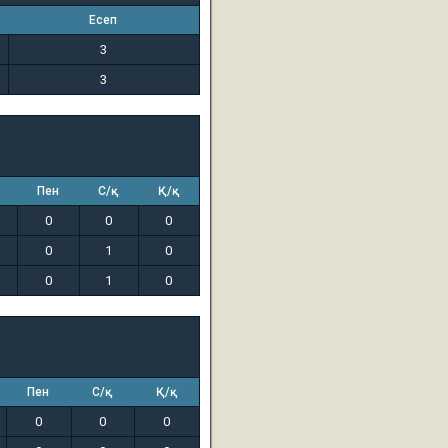
Есеп
3
3
Пен
С/қ
Қ/қ
0
0
0
0
1
0
0
1
0
Пен
С/қ
Қ/қ
0
0
0