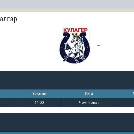
Талгар
3
3
—
Уақыты
Лига
8
11:00
Чемпионат