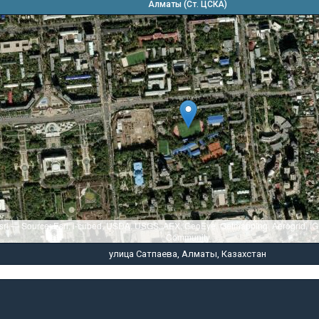
Алматы (Ст. ЦСКА)
sri — Source: Esri, i-cubed, USDA, USGS, AEX, GeoEye, Getmapping, Aerogrid, I
Community
улица Сатпаева, Алматы, Казахстан