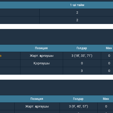
1-ші тайм
2
2
Позиция
Голдар
Мин
в
Жарт. қорғаушы
3 (18', 33', 71')
0
Қорғаушы
0
0
3
0
Позиция
Голдар
Мин
Жарт. қорғаушы
3 (9', 40', 57')
0