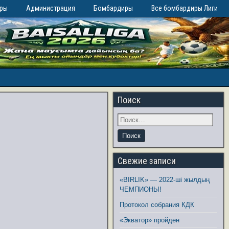
иры
Администрация
Бомбардиры
Все бомбардиры Лиги
Поиск
Свежие записи
«BIRLIK» — 2022-ші жылдың
ЧЕМПИОНЫ!
Протокол собрания КДК
«Экватор» пройден