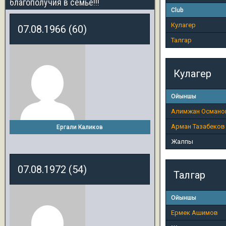
благополучия в семье!!!
Club
Кулагер
07.08.1966 (60)
Талгар
Кулагер
Ойыншы
Алимжан Османо
Арман Тазабеков
Ергали Каликов
Жалпы
07.08.1972 (54)
Талгар
Ойыншы
Ермек Ашимов