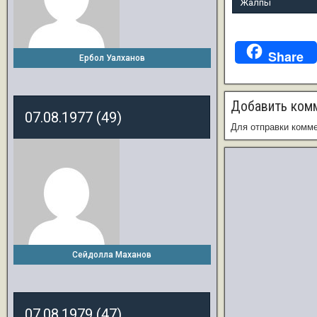
Жалпы
Share
Ербол Уалханов
Добавить ком
07.08.1977 (49)
Для отправки комм
Сейдолла Маханов
07.08.1979 (47)