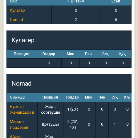
Club
1-ші тайм
Есеп
Кулагер
0
0
Nomad
2
6
Кулагер
Позиция
Голдар
Мин
Пен
С/қ
Қ/қ
0
0
0
0
0
Nomad
Ойыншы
Позиция
Голдар
Мин
Пен
С/қ
Қ/қ
Нурлан
Жарт.
1 (20')
0
0
0
0
Жанайдаров
қорғаушы
Мирали
2 (25',
Қорғаушы
0
0
1
0
Исадбаев
40')
Айдын
Жарт.