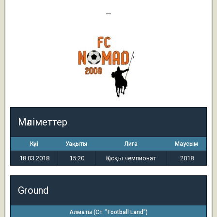
0
—
6
Мәліметтер
Күні
Уақыты
Лига
Маусым
18.03.2018
15:20
Қысқы чемпионат
2018
Ground
Алматы (Ст. "Football Land")