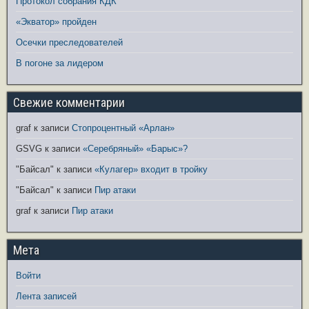
Протокол собрания КДК
«Экватор» пройден
Осечки преследователей
В погоне за лидером
Свежие комментарии
graf
к записи
Стопроцентный «Арлан»
GSVG
к записи
«Серебряный» «Барыс»?
"Байсал"
к записи
«Кулагер» входит в тройку
"Байсал"
к записи
Пир атаки
graf
к записи
Пир атаки
Мета
Войти
Лента записей