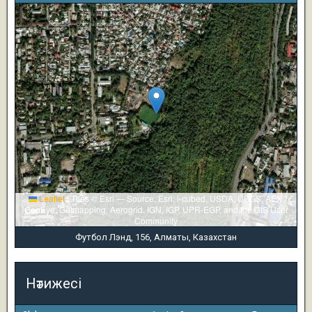
Leaflet
|
Tiles © Esri — Source: Esri, i-cubed, USDA, USGS, AEX,
GeoEye, Getmapping, Aerogrid, IGN, IGP, UPR-EGP, and the GIS User
Community
Футбол Лэнд, 156, Алматы, Казахстан
Нәтижесі