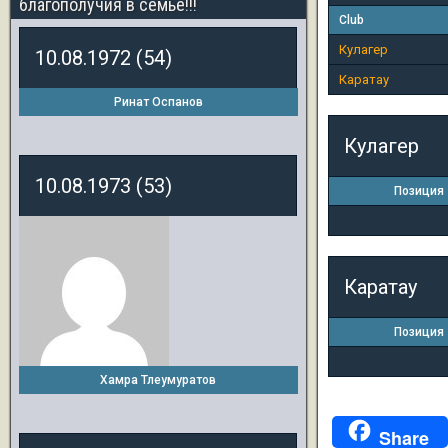
благополучия в семье!!!
Club
Кулагер
10.08.1972 (54)
Каратау
Ринат Оспанов
Кулагер
10.08.1973 (53)
Позиция
Каратау
Позиция
Хамра Тлеумуратов
Share