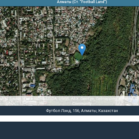
Алматы (Ст. "Football Land")
sri — Source: Esri, i-cubed, USDA, USGS, AEX, GeoEye, Getmapping, Aerogrid, I
Community
Футбол Лэнд, 156, Алматы, Казахстан