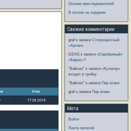
Осечки преследователей
В погоне за лидером
Свежие комментарии
graf
к записи
Стопроцентный
«Арлан»
GSVG
к записи
«Серебряный»
«Барыс»?
"Байсал"
к записи
«Кулагер»
входит в тройку
"Байсал"
к записи
Пир атаки
ым
Этап
graf
к записи
Пир атаки
9
17.03.2019
Мета
Войти
Лента записей