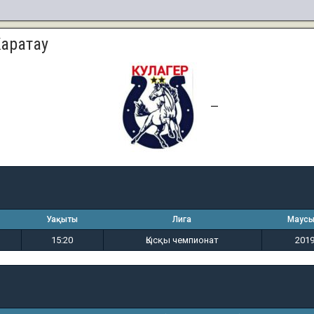
Каратау
3
0 (т.п.)
—
Уақыты
Лига
Маус
15:20
Қысқы чемпионат
201