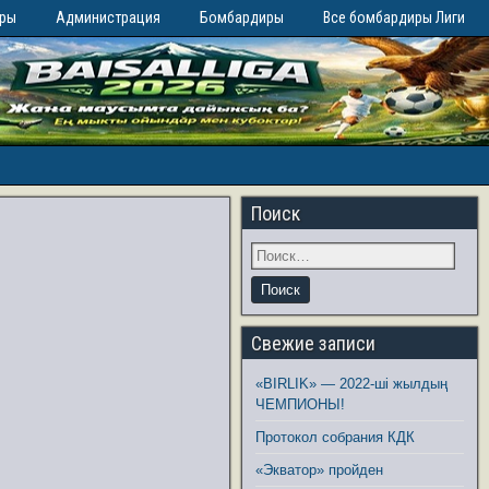
иры
Администрация
Бомбардиры
Все бомбардиры Лиги
Поиск
Свежие записи
«BIRLIK» — 2022-ші жылдың
ЧЕМПИОНЫ!
Протокол собрания КДК
«Экватор» пройден