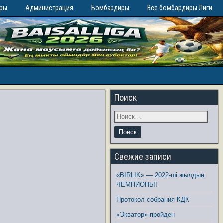
иры
Администрация
Бомбардиры
Все бомбардиры Лиги
Поиск
Свежие записи
«BIRLIK» — 2022-ші жылдың
ЧЕМПИОНЫ!
Протокол собрания КДК
«Экватор» пройден