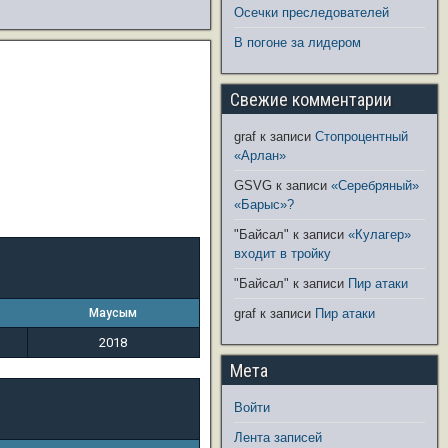
Осечки преследователей
В погоне за лидером
Свежие комментарии
graf
к записи
Стопроцентный
«Арлан»
GSVG
к записи
«Серебряный»
«Барыс»?
"Байсал"
к записи
«Кулагер»
входит в тройку
"Байсал"
к записи
Пир атаки
Маусым
graf
к записи
Пир атаки
2018
Мета
Войти
Лента записей