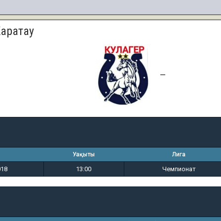
Каратау
0
3
—
Уақыты
Лига
018
13:00
Чемпионат