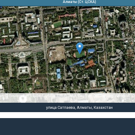
Алматы (Ст. ЦСКА)
sri — Source: Esri, i-cubed, USDA, USGS, AEX, GeoEye, Getmapping, Aerogrid, I
Community
улица Сатпаева, Алматы, Казахстан