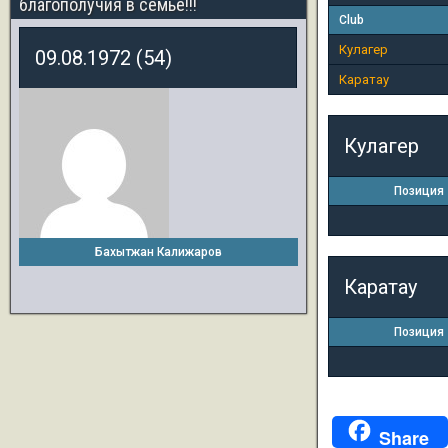
благополучия в семье!!!
Club
Кулагер
09.08.1972 (54)
Каратау
Кулагер
Позиция
Бахытжан Калижаров
Каратау
Позиция
Share