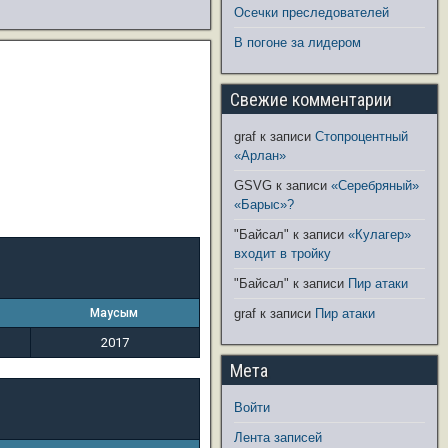
Осечки преследователей
В погоне за лидером
Свежие комментарии
graf
к записи
Стопроцентный
«Арлан»
GSVG
к записи
«Серебряный»
«Барыс»?
"Байсал"
к записи
«Кулагер»
входит в тройку
"Байсал"
к записи
Пир атаки
Маусым
graf
к записи
Пир атаки
2017
Мета
Войти
Лента записей