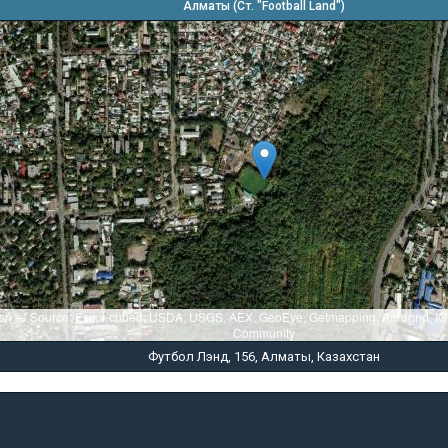
Алматы (Ст. "Football Land")
sri — Source: Esri, i-cubed, USDA, USGS, AEX, GeoEye, Getmapping, Aerogrid, I
Community
Футбол Лэнд, 156, Алматы, Казахстан