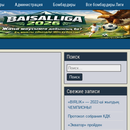
иры
Администрация
Бомбардиры
Все бомбардиры Лиги
Поиск
Свежие записи
«BIRLIK» — 2022-ші жылдың
ЧЕМПИОНЫ!
Протокол собрания КДК
«Экватор» пройден