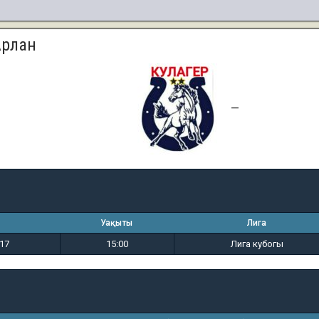
Арлан
2
4
—
Уақыты
Лига
017
15:00
Лига кубогы