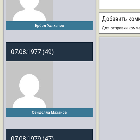
Добавить ком
Ербол Уалханов
Для отправки комм
07.08.1977 (49)
Сейдолла Маханов
07.08.1979 (47)