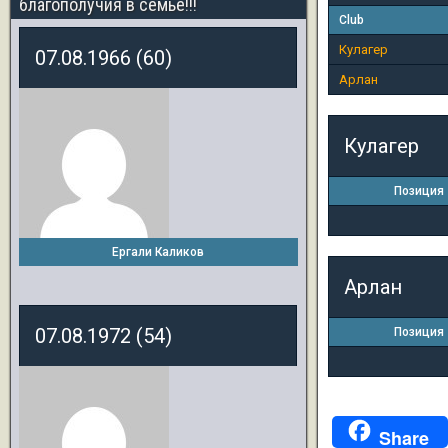
благополучия в семье!!!
Club
Кулагер
07.08.1966 (60)
Арлан
Кулагер
Позиция
Ергали Каликов
Арлан
07.08.1972 (54)
Позиция
Share